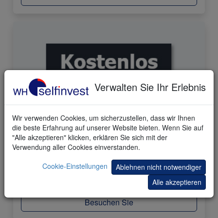
Verwalten Sie Ihr Erlebnis
Wir verwenden Cookies, um sicherzustellen, dass wir Ihnen
die beste Erfahrung auf unserer Website bieten. Wenn Sie auf
77 Trading-Store Produkte
"Alle akzeptieren" klicken, erklären Sie sich mit der
Verwendung aller Cookies einverstanden.
Kopieren Sie berühmte Trader. Wählen Sie ihre
Cookie-Einstellungen
Ablehnen nicht notwendiger
kostenlosen und kostenpflichtigen Tools und Strategien
in unserem einzigartigen Store.
Alle akzeptieren
Besuchen Sie