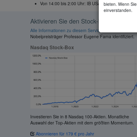
Von 14:00 bis 2:00 Uhr: IB USA unter (877) 442-2
bieten. Wenn Sie 
einverstanden.
Aktivieren Sie den Stock-Box-Service
Alle Informationen zu diesem Service
, der monatlich 
Nobelpreisträger Professor Eugene Fama identifiziert.
Nasdaq Stock-Box
Investieren Sie in 8 Nasdaq 100-Aktien. Monatliche
Auswahl der Top-Aktien mit dem größten Momentum.
Abonnieren für 179 € pro Jahr