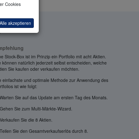
ler Cookies
Alle akzeptieren
ip wurde vom
mpfehlung
ne Stock-Box ist im Prinzip ein Portfolio mit acht Aktien.
e können natürlich jederzeit selbst entscheiden, welche
tien Sie kaufen oder verkaufen möchten.
e einfachste und optimale Methode zur Anwendung des
tfolios ist wie folgt:
 Warten Sie auf das Update am ersten Tag des Monats.
 Gehen Sie zum Multi-Märkte-Wizard.
 Verkaufen Sie die 8 Aktien.
 Teilen Sie den Gesamtverkaufserlös durch 8.