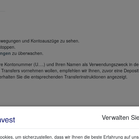
bewegungen und Kontoauszüge zu sehen.
stoppen.
ungen
zu überwachen.
 Ihre Kontonummer (U….) und Ihren Namen als Verwendungszweck in de
Transfers vornehmen wollen, empfehlen wir Ihnen, zuvor eine Deposit N
rhalten Sie die entsprechenden Transferinstruktionen angezeigt.
d verkaufen möchten.
t zu finden.
Verwalten Sie
2-276537 (gebührenfrei) oder +41 41 562 0902.
okies, um sicherzustellen, dass wir Ihnen die beste Erfahrung auf un