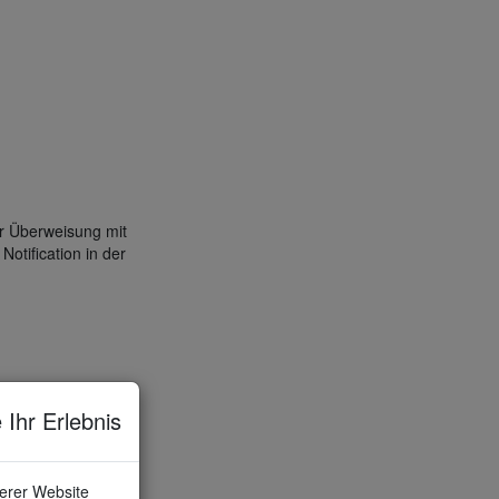
r Überweisung mit
otification in der
 Ihr Erlebnis
serer Website