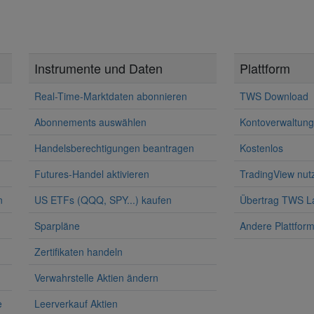
Instrumente und Daten
Plattform
Real-Time-Marktdaten abonnieren
TWS Download
n
Abonnements auswählen
Kontoverwaltung
Handelsberechtigungen beantragen
Kostenlos
Futures-Handel aktivieren
TradingView nut
n
US ETFs (QQQ, SPY...) kaufen
Übertrag TWS L
n
Sparpläne
Andere Plattfor
Zertifikaten handeln
Verwahrstelle Aktien ändern
e
Leerverkauf Aktien