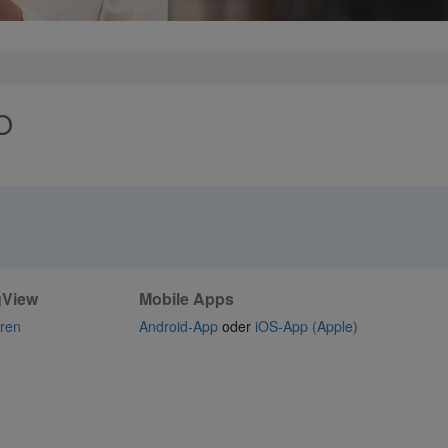
O
gView
Mobile Apps
eren
Android-App
oder
iOS-App (Apple)