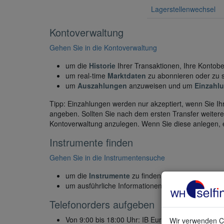
Lagerstellenwechsel
Kontoverwaltung
Gehen Sie in die Kontoverwaltung
um die
Historie
Ihrer Transaktionen, Ihre Konto
um real-time
Marktdaten
zu abonnieren oder zu 
um
Auszahlungen
anzuweisen und um
Einzahl
Tipp: Einzahlungen werden nur akzeptiert, wenn Sie
angeben. Sollten Sie nach dem ersten Transfer weitere 
Kontoverwaltung anzulegen. Wenn Sie diese anlegen, e
Instrumente finden
Gehen Sie in die Instrumentensuche
um die
Instrumente
zu finden, die Sie kaufen un
um ausführliche Informationen zu jedem Instrumen
Telefonorders aufgeben
Von 9:00 bis 18:00 Uhr: IB Europa unter 00800-4
Wir verwenden Co