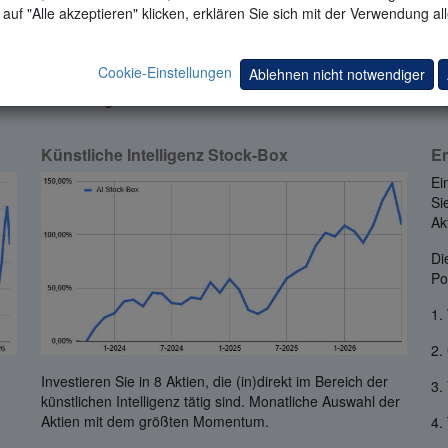
757 (gebührenfrei) oder (312) 542-6901.
auf "Alle akzeptieren" klicken, erklären Sie sich mit der Verwendung al
Cookie-Einstellungen
Ablehnen nicht notwendiger
die Aktien mit dem größten Momentum versendet. Das Momentum-Prinz
Künstliche Intelligenz Stock-Box
E
Ei
Si
Ak
Di
Por
1.
2.
Investieren Sie in 8 Aktien, die (in)direkt im Bereich der
3.
künstlichen Intelligenz tätig sind. Monatliche Auswahl der
Aktien mit dem größten Momentum.
4.