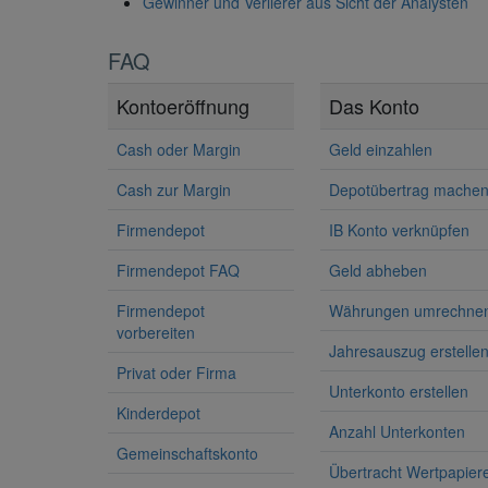
Gewinner und Verlierer aus Sicht der Analysten
FAQ
Kontoeröffnung
Das Konto
Cash oder Margin
Geld einzahlen
Cash zur Margin
Depotübertrag mache
Firmendepot
IB Konto verknüpfen
Firmendepot FAQ
Geld abheben
Firmendepot
Währungen umrechne
vorbereiten
Jahresauszug erstelle
Privat oder Firma
Unterkonto erstellen
Kinderdepot
Anzahl Unterkonten
Gemeinschaftskonto
Übertracht Wertpapier