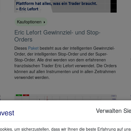
Kaufoptionen
Eric Lefort Gewinnziel- und Stop-
Orders
Dieses
Paket
besteht aus der intelligenten Gewinnziel-
Order, der intelligenten Stop-Order und der Super-
Stop-Order. Alle drei werden von dem erfahrenen
französischen Trader Eric Lefort verwendet. Die Orders
können auf allen Instrumenten und in allen Zeitrahmen
verwendet werden.
Verwalten Sie
okies, um sicherzustellen, dass wir Ihnen die beste Erfahrung auf un