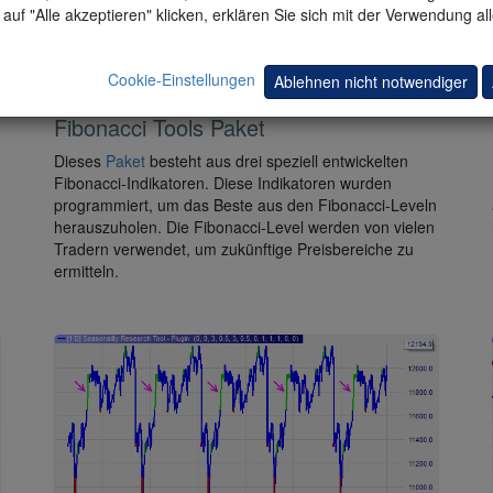
auf "Alle akzeptieren" klicken, erklären Sie sich mit der Verwendung al
Cookie-Einstellungen
Ablehnen nicht notwendiger
Kaufoptionen
Fibonacci Tools Paket
Dieses
Paket
besteht aus drei speziell entwickelten
Fibonacci-Indikatoren. Diese Indikatoren wurden
programmiert, um das Beste aus den Fibonacci-Leveln
herauszuholen. Die Fibonacci-Level werden von vielen
Tradern verwendet, um zukünftige Preisbereiche zu
ermitteln.