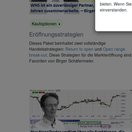
bieten. Wenn Sie 
einverstanden.
Kaufoptionen
Eröffnungsstrategien
Dieses Paket beinhaltet zwei vollständige
Handelsstrategien:
Return to open
und
Open range
break-out
. Diese Strategien für die Markteröffnung sind
Favoriten von Birger Schäfermeier.