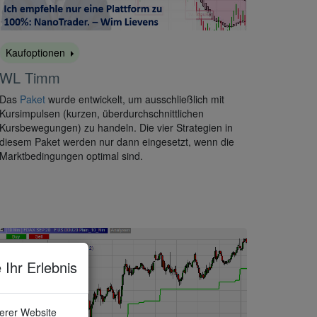
Kaufoptionen
WL Timm
Das
Paket
wurde entwickelt, um ausschließlich mit
Kursimpulsen (kurzen, überdurchschnittlichen
Kursbewegungen) zu handeln. Die vier Strategien in
diesem Paket werden nur dann eingesetzt, wenn die
Marktbedingungen optimal sind.
 Ihr Erlebnis
serer Website