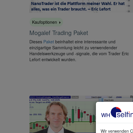
Kaufoptionen
Mogalef Trading Paket
Dieses
Paket
beinhaltet eine interessante und
einzigartige Sammlung leicht zu verwendender
Handelswerkzeuge und -signale, die vom Trader Eric
Lefort entwickelt wurden.
Wir verwenden Co