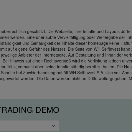
 urheberrechtlich geschützt. Die Webseite, ihre Inhalte und Layouts dü
nommen werden. Eine unerlaubte Vervielfältigung oder Weitergabe der Inha
 Vollständigkeit und Genauigkeit der Inhalte dieser homepage keine Haftu
it auf eigene Gefahr des Nutzers. Die Seite von WH SelfInvest kann zu
jeweilige Anbieter der Internetseite. Auf Gestaltung und Inhalt der ver
. Bei Hinweis auf einen Rechtsverstoß wird die Verlinkung jedoch unve
tauftritts, versucht aber, seine Inhalte ständig bereit zu halten. Die N
Schritte bei Zuwiderhandlung behält WH SelfInvest S.A. sich vor. Ano
ausgewertet werden. Die Daten werden nicht an Dritte weitergegeben. 
 TRADING DEMO