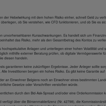
der Hebelwirkung mit dem hohen Risiko einher, schnell Geld zu verli
 überlegen, ob Sie verstehen, wie CFD funktionieren, und ob Sie es sic
gen unvorhersehbaren Kursschwankungen. Es handelt sich um Finanzin
beinhaltet das Risiko, mehr als den Gesamtbetrag des Kontos zu verlie
s hochspekulative Anlagen und unterliegen einer hohen Volatilität und s
glich mithilfe externer Beratung prüfen, ob digitale Vermögenswerte für
Sie diesen handeln.
s garantieren keine zukünftigen Ergebnisse. Jeder Anleger sollte sorg
t. Alle Investitionen bergen ein hohes Risiko. Es gibt keine Garantie au
 weder an Einwohner Belgiens noch an Einwohner eines bestimmten Lan
 örtliche Gesetze oder Vorschriften verstoßen würde.
entlichen durch den Bid-Ask-Spread und/oder eine Orderkommission k
erfügt über die Börsenmaklerlizenz (Nr. 42798), die Kommissionärsli