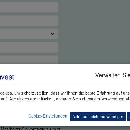
Verwalten Sie
okies, um sicherzustellen, dass wir Ihnen die beste Erfahrung auf un
auf "Alle akzeptieren" klicken, erklären Sie sich mit der Verwendung al
Cookie-Einstellungen
Ablehnen nicht notwendiger
ns wichtig zu erfahren, ob Sie in
 nutzen. Durch Angabe Ihrer
itarbeiter Sie kontaktiert, um zu