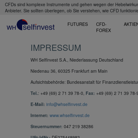
CFDs sind komplexe Instrumente und gehen wegen der Hebelwirkung 
Anbieter. Sie sollten überlegen, ob Sie verstehen, wie CFD funktioni
FUTURES
CFD-
AKTIE
FOREX
IMPRESSUM
WH SelfInvest S.A., Niederlassung Deutschland
Niedenau 36, 60325 Frankfurt am Main
Aufsichtsbehörde: Bundesanstalt für Finanzdienstleistu
Tel.
: +49 (69) 2 71 39 78-0,
Fax:
+49 (69) 2 71 39 78-
E-Mail:
info@whselfinvest.de
Internet:
www.whselfinvest.de
Steuernummer:
047 219 38286
USt-IdNr.:
DE275448982