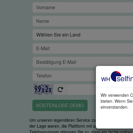
Wir verwenden Co
bieten. Wenn Sie 
KOSTENLOSE DEMO
einverstanden.
Um unseren legendären Service zu garantieren, ist es u
der Lage waren, die Plattform mit all ihren Stärken zu
Telefonnummer stimmen Sie zu, dass ein fachkundiger M