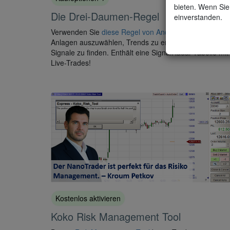
bieten. Wenn Sie 
Die Drei-Daumen-Regel
einverstanden.
Verwenden Sie
diese Regel von André Stagge
, um
Anlagen auszuwählen, Trends zu erkennen und
Signale zu finden. Enthält eine SignalRadar-Tabelle mit
Live-Trades!
Kostenlos aktivieren
Koko Risk Management Tool