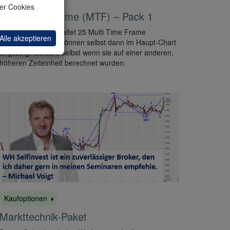
ler Cookies
Multi Time Frame (MTF) – Pack 1
Dieses
Paket
beinhaltet 25 Multi Time Frame
Alle akzeptieren
Indikatoren. Diese können selbst dann im Haupt-Chart
angezeigt werden, selbst wenn sie auf einer anderen,
höheren Zeiteinheit berechnet wurden.
Kaufoptionen
Markttechnik-Paket