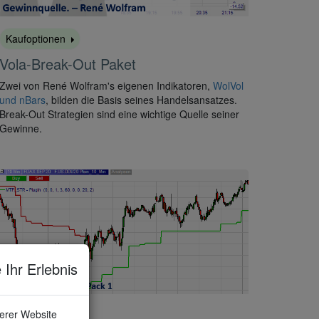
Kaufoptionen
Vola-Break-Out Paket
Zwei von René Wolfram's eigenen Indikatoren,
WolVol
und nBars
, bilden die Basis seines Handelsansatzes.
Break-Out Strategien sind eine wichtige Quelle seiner
Gewinne.
 Ihr Erlebnis
serer Website
Kaufoptionen