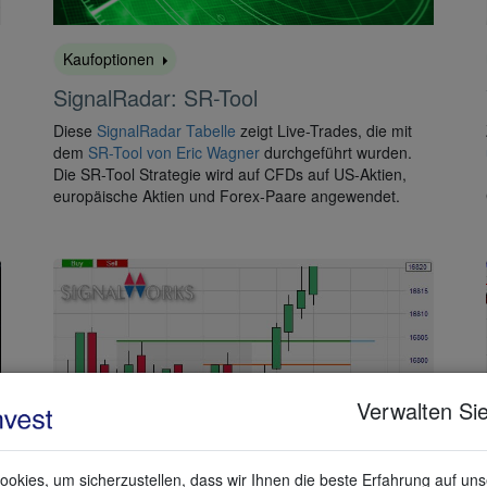
Kaufoptionen
SignalRadar: SR-Tool
Diese
SignalRadar Tabelle
zeigt Live-Trades, die mit
dem
SR-Tool von Eric Wagner
durchgeführt wurden.
Die SR-Tool Strategie wird auf CFDs auf US-Aktien,
europäische Aktien und Forex-Paare angewendet.
Verwalten Sie
okies, um sicherzustellen, dass wir Ihnen die beste Erfahrung auf un
Kaufoptionen