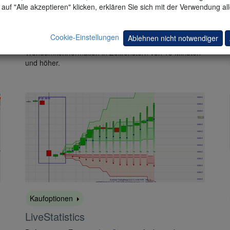
auf "Alle akzeptieren" klicken, erklären Sie sich mit der Verwendung al
PopGun Pack
Dieses
Paket
basiert auf der Popgun Kerzenformation.
Cookie-Einstellungen
Ablehnen nicht notwendiger
Es ist besonders aussagekräftig als
Trendumkehrformation in Zeitfenstern von 15 Minuten
und höher.
Kaufoptionen
LiveStatistics