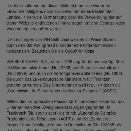
Die Informationen auf dieser Seite richten sich weder an
Einwohner Belgiens noch an Einwohner eines bestimmten
Landes, in dem die Vermarktung oder die Verwendung der auf
dieser Website enthaltenen Inhalte gegen örtliche Gesetze oder
Vorschriften verstoßen würde.
Die Leistungen von WH SelfInvest werden im Wesentlichen
durch den Bid-Ask-Spread und/oder eine Orderkommission
kompensiert. Besuchen Sie die Gebühren-Seite.
WH SELFINVEST S.A., wurde 1998 gegründet und verfügt über
die Börsenmaklerlizenz (Nr. 42798), die Kommissionärslizenz
(Nr. 36399) und auch die Vermögensverwalterlizenz (Nr. 1806),
die durch das Luxemburgische Ministerium für Finanzen
genehmigt wurden. Das Unternehmen wird reguliert durch die
„Commission de Surveillance du Secteur Financier” (CSSF).
Mittels des Europäischen Passes für Finanzdienstleister hat das
Unternehmen zwei Zweigniederlassungen gegründet. In
Frankreich (Nr. 18943 acpr) die durch „Autorité de Contrôle
Prudentiel et de Résolution” (ACPR) und die „Banque de
France” beaufsichtigt wird und in Deutschland (Nr. 122635) die
durch die „Bundesanstalt für Finanzdienstleistungsaufsicht”