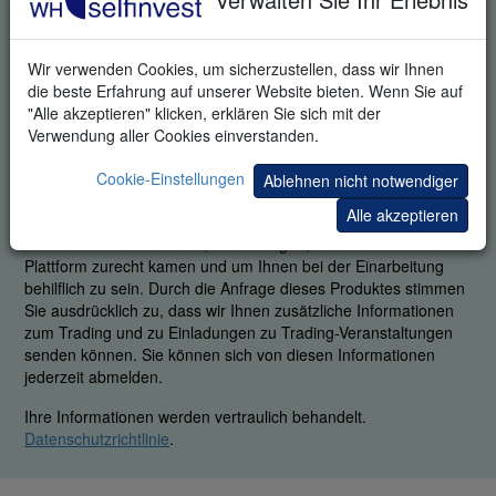
Wir verwenden Cookies, um sicherzustellen, dass wir Ihnen
die beste Erfahrung auf unserer Website bieten. Wenn Sie auf
KOSTENLOSE DEMO
"Alle akzeptieren" klicken, erklären Sie sich mit der
Verwendung aller Cookies einverstanden.
Um unseren legendären Service zu garantieren, ist es uns
wichtig zu erfahren, ob Sie in der Lage waren, die Plattform mit
Cookie-Einstellungen
Ablehnen nicht notwendiger
all ihren Stärken zu nutzen. Durch Angabe Ihrer
Alle akzeptieren
Telefonnummer stimmen Sie zu, dass ein fachkundiger
Mitarbeiter Sie kontaktiert, um zu fragen, wie Sie mit der
Plattform zurecht kamen und um Ihnen bei der Einarbeitung
behilflich zu sein. Durch die Anfrage dieses Produktes stimmen
Sie ausdrücklich zu, dass wir Ihnen zusätzliche Informationen
zum Trading und zu Einladungen zu Trading-Veranstaltungen
senden können. Sie können sich von diesen Informationen
jederzeit abmelden.
Ihre Informationen werden vertraulich behandelt.
Datenschutzrichtlinie
.