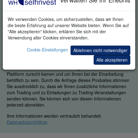
Wir verwenden Cookies, um sicherzustellen, dass wir Ihnen
die beste Erfahrung auf unserer Website bieten. Wenn Sie auf
KOSTENLOSE DEMO
"Alle akzeptieren" klicken, erklären Sie sich mit der
Verwendung aller Cookies einverstanden.
Um unseren legendären Service zu garantieren, ist es uns
wichtig zu erfahren, ob Sie in der Lage waren, die Plattform mit
Cookie-Einstellungen
Ablehnen nicht notwendiger
all ihren Stärken zu nutzen. Durch Angabe Ihrer
Alle akzeptieren
Telefonnummer stimmen Sie zu, dass ein fachkundiger
Mitarbeiter Sie kontaktiert, um zu fragen, wie Sie mit der
Plattform zurecht kamen und um Ihnen bei der Einarbeitung
behilflich zu sein. Durch die Anfrage dieses Produktes stimmen
Sie ausdrücklich zu, dass wir Ihnen zusätzliche Informationen
zum Trading und zu Einladungen zu Trading-Veranstaltungen
senden können. Sie können sich von diesen Informationen
jederzeit abmelden.
Ihre Informationen werden vertraulich behandelt.
Datenschutzrichtlinie
.