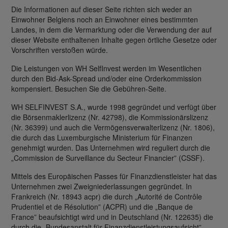
Die Informationen auf dieser Seite richten sich weder an
Einwohner Belgiens noch an Einwohner eines bestimmten
Landes, in dem die Vermarktung oder die Verwendung der auf
dieser Website enthaltenen Inhalte gegen örtliche Gesetze oder
Vorschriften verstoßen würde.
Die Leistungen von WH SelfInvest werden im Wesentlichen
durch den Bid-Ask-Spread und/oder eine Orderkommission
kompensiert. Besuchen Sie die Gebühren-Seite.
WH SELFINVEST S.A., wurde 1998 gegründet und verfügt über
die Börsenmaklerlizenz (Nr. 42798), die Kommissionärslizenz
(Nr. 36399) und auch die Vermögensverwalterlizenz (Nr. 1806),
die durch das Luxemburgische Ministerium für Finanzen
genehmigt wurden. Das Unternehmen wird reguliert durch die
„Commission de Surveillance du Secteur Financier” (CSSF).
Mittels des Europäischen Passes für Finanzdienstleister hat das
Unternehmen zwei Zweigniederlassungen gegründet. In
Frankreich (Nr. 18943 acpr) die durch „Autorité de Contrôle
Prudentiel et de Résolution” (ACPR) und die „Banque de
France” beaufsichtigt wird und in Deutschland (Nr. 122635) die
durch die „Bundesanstalt für Finanzdienstleistungsaufsicht”