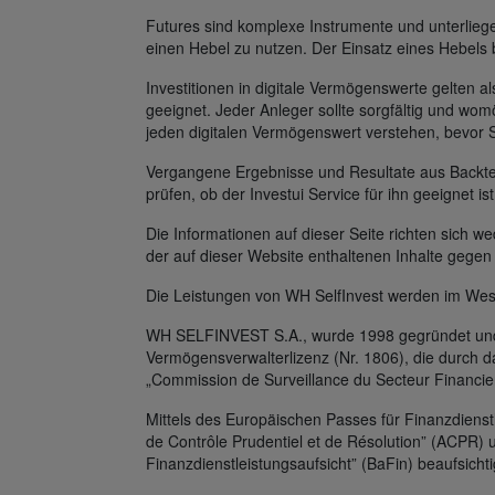
Futures sind komplexe Instrumente und unterlie
einen Hebel zu nutzen. Der Einsatz eines Hebels 
Investitionen in digitale Vermögenswerte gelten al
geeignet. Jeder Anleger sollte sorgfältig und womö
jeden digitalen Vermögenswert verstehen, bevor 
Vergangene Ergebnisse und Resultate aus Backtest
prüfen, ob der Investui Service für ihn geeignet is
Die Informationen auf dieser Seite richten sich
der auf dieser Website enthaltenen Inhalte gegen
Die Leistungen von WH SelfInvest werden im Wes
WH SELFINVEST S.A., wurde 1998 gegründet und v
Vermögensverwalterlizenz (Nr. 1806), die durch 
„Commission de Surveillance du Secteur Financie
Mittels des Europäischen Passes für Finanzdienst
de Contrôle Prudentiel et de Résolution” (ACPR) 
Finanzdienstleistungsaufsicht” (BaFin) beaufsichti