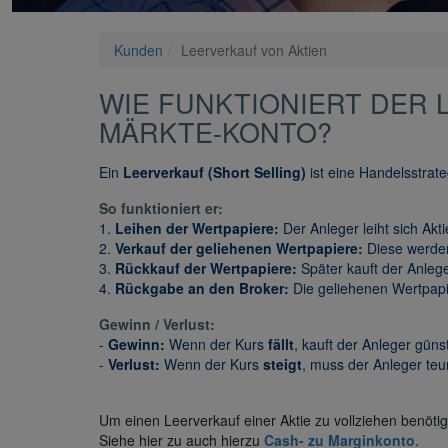
Kunden
Leerverkauf von Aktien
WIE FUNKTIONIERT DER 
MÄRKTE-KONTO?
Ein
Leerverkauf (Short Selling)
ist eine Handelsstrate
So funktioniert er:
1.
Leihen der Wertpapiere:
Der Anleger leiht sich Ak
2.
Verkauf der geliehenen Wertpapiere:
Diese werden
3.
Rückkauf der Wertpapiere:
Später kauft der Anlege
4.
Rückgabe an den Broker:
Die geliehenen Wertpap
Gewinn / Verlust:
-
Gewinn:
Wenn der Kurs
fällt
, kauft der Anleger güns
-
Verlust:
Wenn der Kurs
steigt
, muss der Anleger teu
Um einen Leerverkauf einer Aktie zu vollziehen benöti
Siehe hier zu auch hierzu
Cash- zu Marginkonto
.