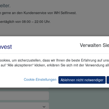
iter.
tte gerne an den Kundenservice von WH SelfInvest.
entäglich von 08:00 – 22:00 Uhr.
Verwalten Sie
rading-call-me-ib
 TRADING DEMO
okies, um sicherzustellen, dass wir Ihnen die beste Erfahrung auf un
auf "Alle akzeptieren" klicken, erklären Sie sich mit der Verwendung al
Cookie-Einstellungen
Ablehnen nicht notwendiger