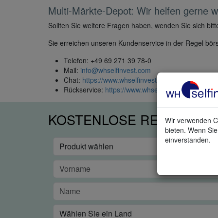
Multi-Märkte-Depot: Wir helfen gerne we
Sollten Sie weitere Fragen haben, wenden Sie sich bi
Sie erreichen unseren Kundenservice in der Regel börs
Telefon: +49 69 271 39 78-0
Mail:
info@whselfinvest.com
Chat:
https://www.whselfinvest.com/livechat/
Rückservice:
https://www.whselfinvest.com/de-lu/t
KOSTENLOSE REAL-TIME
Wir verwenden Co
bieten. Wenn Sie 
einverstanden.