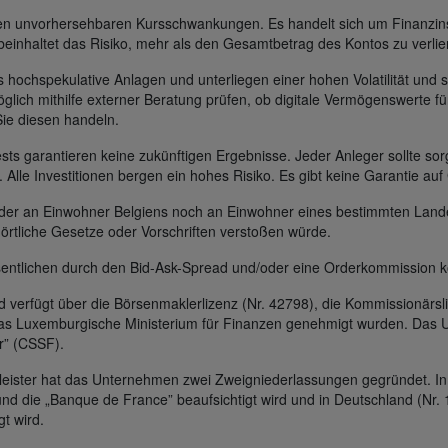
gen unvorhersehbaren Kursschwankungen. Es handelt sich um Finanzin
beinhaltet das Risiko, mehr als den Gesamtbetrag des Kontos zu verlie
s hochspekulative Anlagen und unterliegen einer hohen Volatilität und s
glich mithilfe externer Beratung prüfen, ob digitale Vermögenswerte für
Sie diesen handeln.
s garantieren keine zukünftigen Ergebnisse. Jeder Anleger sollte sorg
t. Alle Investitionen bergen ein hohes Risiko. Es gibt keine Garantie au
 weder an Einwohner Belgiens noch an Einwohner eines bestimmten Lan
 örtliche Gesetze oder Vorschriften verstoßen würde.
entlichen durch den Bid-Ask-Spread und/oder eine Orderkommission k
erfügt über die Börsenmaklerlizenz (Nr. 42798), die Kommissionärsli
das Luxemburgische Ministerium für Finanzen genehmigt wurden. Das U
r” (CSSF).
leister hat das Unternehmen zwei Zweigniederlassungen gegründet. In 
und die „Banque de France” beaufsichtigt wird und in Deutschland (Nr. 
gt wird.