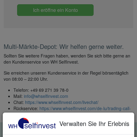
Ich eröffne ein Konto
Multi-Märkte-Depot: Wir helfen gerne weiter.
Sollten Sie weitere Fragen haben, wenden Sie sich bitte gerne an
den Kundenservice von WH SelfInvest.
Sie erreichen unseren Kundenservice in der Regel börsentäglich
von 08:00 – 22:00 Uhr.
Telefon: +49 69 271 39 78-0
Mail:
info@whselfinvest.com
Chat:
https://www.whselfinvest.com/livechat/
Rückservice:
https://www.whselfinvest.com/de-lu/trading-call-
me-ib
Verwalten Sie Ihr Erlebnis
KOSTENLOSE REAL-TIME