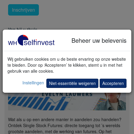
Inschrijven
Van bij u thuis
via internet. U ontvangt instructies bij inschrijving.
Beheer uw belevenis
Wij gebruiken cookies om u de beste ervaring op onze website
te bieden. Door op ‘Accepteren’ te klikken, stemt u in met het
Nieuw! Single Stock Futures
gebruik van alle cookies.
Instellingen
Niet-essentiële weigeren
Accepteren
Wat als u op een andere manier in aandelen zou handelen?
Ontdek Single Stock Futures: directe toegang tot ’s werelds
grootste aandelen, met de werking van futures. Op het