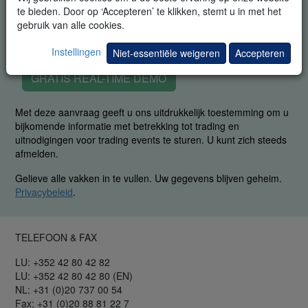
te bieden. Door op ‘Accepteren’ te klikken, stemt u in met het
gebruik van alle cookies.
Instellingen
Niet-essentiële weigeren
Accepteren
GRATIS REAL-TIME DEMO
Met deze aanvraag geeft u ons uitdrukkelijk toestemming om u
bijkomende informatie met betrekking tot trading en
uitnodigingen voor trading events te sturen. U kunt zich steeds
afmelden.
Gelieve alle vakken in te vullen. Uw gegevens blijven geheim.
Privacybeleid
.
TELEFOON & FAX
LU: +352 42 80 42 82
LU: +352 42 80 42 80 (EN)
NL: +31 (0)20 737 00 54
Fax: +31 (0)20 88 81 22 7