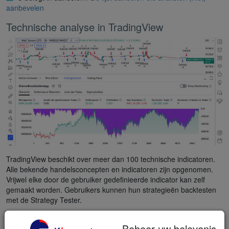
aanbevelen
Technische analyse in TradingView
TradingView beschikt over meer dan 100 technische indicatoren.
Alle bekende handelsconcepten en indicatoren zijn opgenomen.
Vrijwel elke door de gebruiker gedefinieerde indicator kan zelf
gemaakt worden. Gebruikers kunnen hun strategieën backtesten
met de Strategy Tester.
Beheer uw belevenis