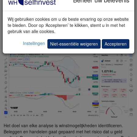
TradingView specialist
Wij gebruiken cookies om u de beste ervaring op onze website
te bieden. Door op ‘Accepteren’ te klikken, stemt u in met het
gebruik van alle cookies.
Instellingen
Niet-essentiële weigeren
Accepteren
Leer handelen met onze demo
Het doel van elke analyse is winstmogelijkheden identificeren.
Beleggen en handelen gaat gepaard met het risico dat u geld