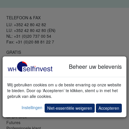
TELEFOON & FAX
LU: +352 42 80 42 82
LU: +352 42 80 42 80 (EN)
NL: +31 (0)20 737 00 54
Fax: +31 (0)20 88 81 22 7
GRATIS
Webinars en seminars
Trading bibliotheek
Beheer uw belevenis
Trading demo
Mobiele demo
Newsletter
Wij gebruiken cookies om u de beste ervaring op onze website
Beurskennis
te bieden. Door op ‘Accepteren’ te klikken, stemt u in met het
Lexikon
gebruik van alle cookies.
INFORMATIE
Instellingen
Niet-essentiële weigeren
Accepteren
Aandelen & meer
CFD-Forex
Futures
Professionele klant