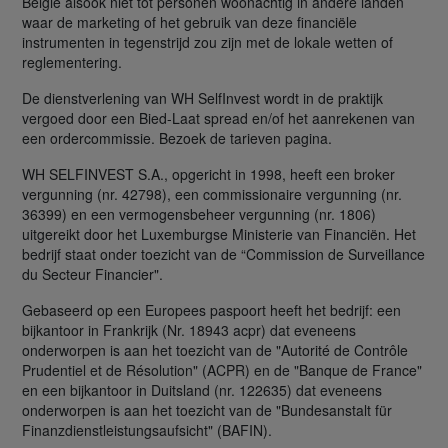
België alsook niet tot personen woonachtig in andere landen
waar de marketing of het gebruik van deze financiële
instrumenten in tegenstrijd zou zijn met de lokale wetten of
reglementering.
De dienstverlening van WH SelfInvest wordt in de praktijk
vergoed door een Bied-Laat spread en/of het aanrekenen van
een ordercommissie. Bezoek de tarieven pagina.
WH SELFINVEST S.A., opgericht in 1998, heeft een broker
vergunning (nr. 42798), een commissionaire vergunning (nr.
36399) en een vermogensbeheer vergunning (nr. 1806)
uitgereikt door het Luxemburgse Ministerie van Financiën. Het
bedrijf staat onder toezicht van de “Commission de Surveillance
du Secteur Financier".
Gebaseerd op een Europees paspoort heeft het bedrijf: een
bijkantoor in Frankrijk (Nr. 18943 acpr) dat eveneens
onderworpen is aan het toezicht van de "Autorité de Contrôle
Prudentiel et de Résolution" (ACPR) en de "Banque de France"
en een bijkantoor in Duitsland (nr. 122635) dat eveneens
onderworpen is aan het toezicht van de "Bundesanstalt für
Finanzdienstleistungsaufsicht" (BAFIN).