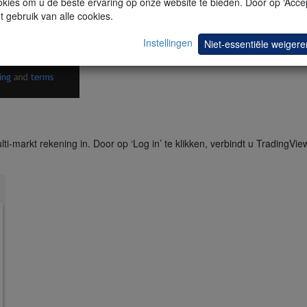
kies om u de beste ervaring op onze website te bieden. Door op ‘Accep
t gebruik van alle cookies.
Instellingen
Niet-essentiële weigere
-markt rekening in. Door op ‘Log in’ te klikken, verbindt u TradingVie