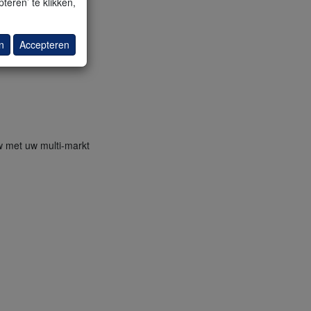
teren’ te klikken,
n
Accepteren
w met uw multi-markt