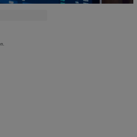
en.
.