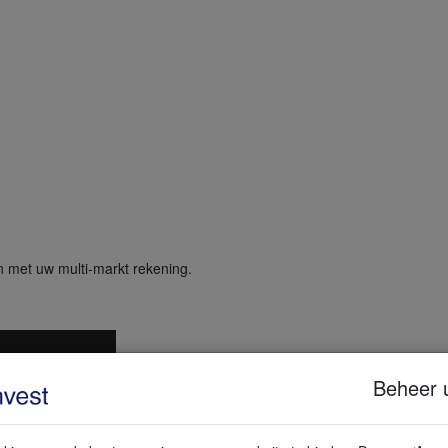
n met uw multi-markt rekening.
Beheer 