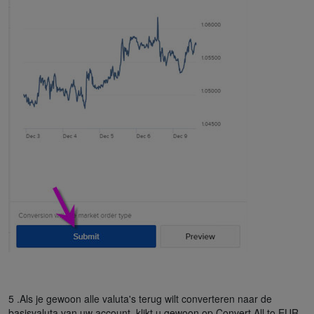
5 .Als je gewoon alle valuta's terug wilt converteren naar de
basisvaluta van uw account, klikt u gewoon op Convert All to EUR.