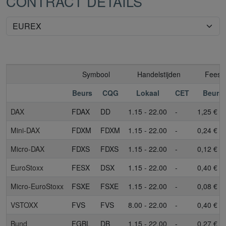
CONTRACT DETAILS
Symbool
Handelstijden
Fees
Beurs
CQG
Lokaal
CET
Beurs
DAX
FDAX
DD
1.15 - 22.00
-
1,25 €
Mini-DAX
FDXM
FDXM
1.15 - 22.00
-
0,24 €
Micro-DAX
FDXS
FDXS
1.15 - 22.00
-
0,12 €
EuroStoxx
FESX
DSX
1.15 - 22.00
-
0,40 €
Micro-EuroStoxx
FSXE
FSXE
1.15 - 22.00
-
0,08 €
VSTOXX
FVS
FVS
8.00 - 22.00
-
0,40 €
Bund
FGBL
DB
1.15 - 22.00
-
0,27 €