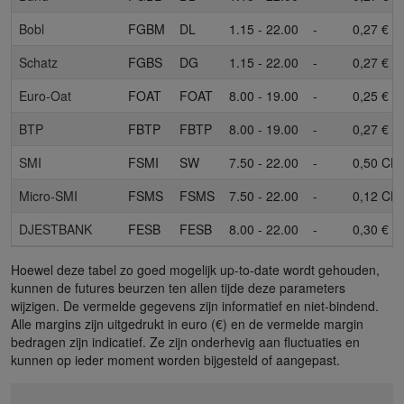
Bobl
FGBM
DL
1.15 - 22.00
-
0,27 €
Schatz
FGBS
DG
1.15 - 22.00
-
0,27 €
Euro-Oat
FOAT
FOAT
8.00 - 19.00
-
0,25 €
BTP
FBTP
FBTP
8.00 - 19.00
-
0,27 €
SMI
FSMI
SW
7.50 - 22.00
-
0,50 CH
Micro-SMI
FSMS
FSMS
7.50 - 22.00
-
0,12 CH
DJESTBANK
FESB
FESB
8.00 - 22.00
-
0,30 €
Hoewel deze tabel zo goed mogelijk up-to-date wordt gehouden,
kunnen de futures beurzen ten allen tijde deze parameters
wijzigen. De vermelde gegevens zijn informatief en niet-bindend.
Alle margins zijn uitgedrukt in euro (€) en de vermelde margin
bedragen zijn indicatief. Ze zijn onderhevig aan fluctuaties en
kunnen op ieder moment worden bijgesteld of aangepast.