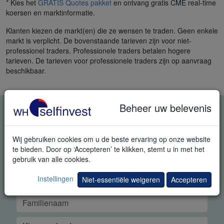
* Kies het
GRATIS Quotes pakket
en ontvang gratis CME real-time
koersen en marktinformatie.
Klanten kiezen de markt(en) die ze wensen te traden. Geen enkele
markt is verplicht. De bovenstaande tarieven zijn voor niet-
professionel traders. Professionele traders betalen hogere
tarieven. De tarieven voor professionele traders zijn op aanvraag
beschikbaar.
Beheer uw belevenis
GRATIS REAL-TIME TRADING
DEMO
Wij gebruiken cookies om u de beste ervaring op onze website
te bieden. Door op ‘Accepteren’ te klikken, stemt u in met het
gebruik van alle cookies.
Instellingen
Niet-essentiële weigeren
Accepteren