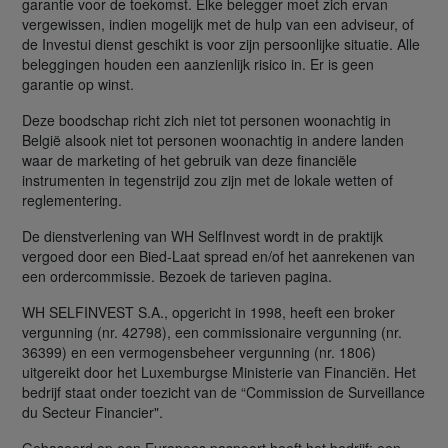
garantie voor de toekomst. Elke belegger moet zich ervan
vergewissen, indien mogelijk met de hulp van een adviseur, of
de Investui dienst geschikt is voor zijn persoonlijke situatie. Alle
beleggingen houden een aanzienlijk risico in. Er is geen
garantie op winst.
Deze boodschap richt zich niet tot personen woonachtig in
België alsook niet tot personen woonachtig in andere landen
waar de marketing of het gebruik van deze financiële
instrumenten in tegenstrijd zou zijn met de lokale wetten of
reglementering.
De dienstverlening van WH SelfInvest wordt in de praktijk
vergoed door een Bied-Laat spread en/of het aanrekenen van
een ordercommissie. Bezoek de tarieven pagina.
WH SELFINVEST S.A., opgericht in 1998, heeft een broker
vergunning (nr. 42798), een commissionaire vergunning (nr.
36399) en een vermogensbeheer vergunning (nr. 1806)
uitgereikt door het Luxemburgse Ministerie van Financiën. Het
bedrijf staat onder toezicht van de “Commission de Surveillance
du Secteur Financier".
Gebaseerd op een Europees paspoort heeft het bedrijf: een