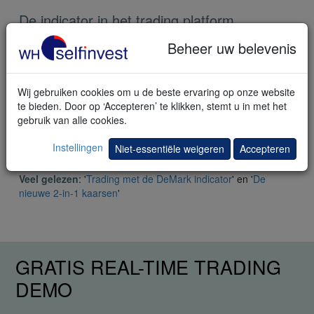
De indicator in het trading platform
Open de grafiek van het instrument dat u wenst te
Beheer uw belevenis
traden.
In de WHS Proposals folder, selecteer de MLI indicator in
de Indicatoren folder.
Wij gebruiken cookies om u de beste ervaring op onze website
Indien gewenst, verander de instellingen in het Designer
te bieden. Door op ‘Accepteren’ te klikken, stemt u in met het
Dialog venster.
gebruik van alle cookies.
Activeer TradeGuard+AutoOrder of AutoOrder voor
automatisch handelen.
Instellingen
Niet-essentiële weigeren
Accepteren
Veel gelezen
: '
Trading met de DeMark indicator
' en '
De
nieuwe 2-in-1 kaarsen
'
GRATIS REAL-TIME TRADING
DEMO