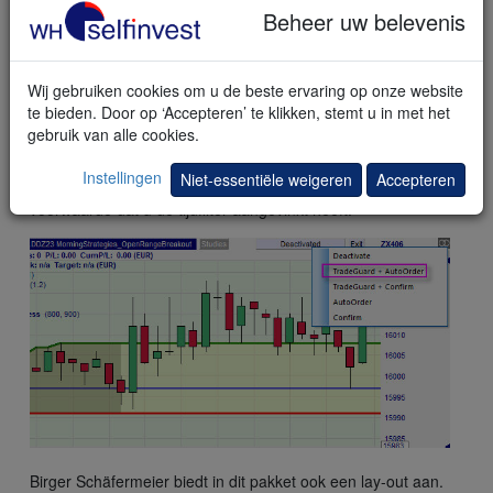
Beheer uw belevenis
Wij gebruiken cookies om u de beste ervaring op onze website
Stap 3: activeer de TradeGuard. Nadat de positie geopend
te bieden. Door op ‘Accepteren’ te klikken, stemt u in met het
werd, zal de TradeGuard automatisch de stop en koersdoel
gebruik van alle cookies.
orders plaatsen. Indien één van de orders uitgevoerd wordt,
zullen de andere automatisch geannuleerd worden. De
Instellingen
Niet-essentiële weigeren
Accepteren
TradeGuard zal ook de positie om 21.59 uur sluiten op
voorwaarde dat u de tijdfilter aangevinkt heeft.
Birger Schäfermeier biedt in dit pakket ook een lay-out aan.