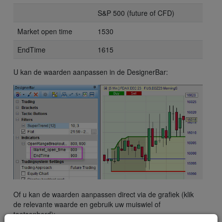
S&P 500 (future of CFD)
Market open time
1530
EndTime
1615
U kan de waarden aanpassen in de DesignerBar:
Of u kan de waarden aanpassen direct via de grafiek (klik
de relevante waarde en gebruik uw muiswiel of
toetsenbord):