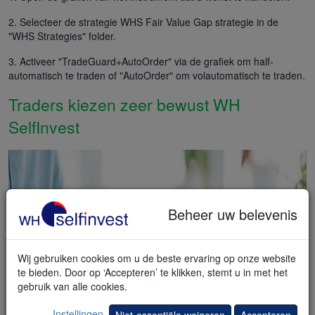
2. Selecteer de strategie WHS Fair Value Gap strategie in de
"WHS Strategies" folder.
3. Activeer "TradeGuard+AutoOrder" via de grafiek om half-
automatisch te traden of "AutoOrder" om volautomatisch te traden.
Traders kiezen zeer bewust WH
SelfInvest
Beheer uw belevenis
Wij gebruiken cookies om u de beste ervaring op onze website
te bieden. Door op ‘Accepteren’ te klikken, stemt u in met het
gebruik van alle cookies.
Instellingen