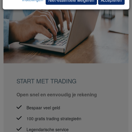
Niet-essentiële weigeren
Accepteren
START MET TRADING
Open snel en eenvoudig je rekening
Bespaar veel geld
100 gratis trading strategieën
Legendarische service