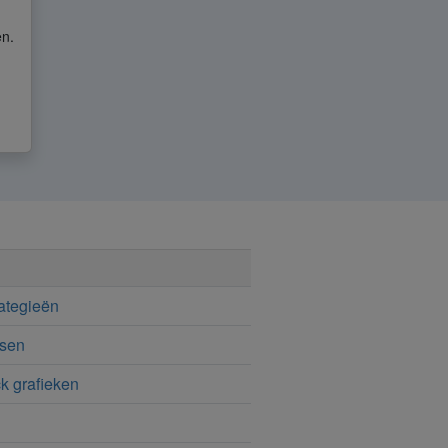
en.
rategieën
tsen
ck grafieken