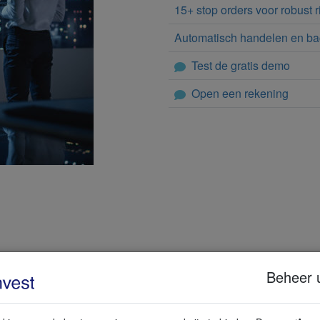
15+ stop orders voor robust 
Automatisch handelen en ba
Test de gratis demo
Open een rekening
Beheer 
ineerd worden in een eigen