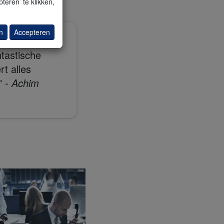
teren’ te klikken,
n
Accepteren
ee vorige
ntastische
rt alles
"
- Achim