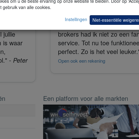
kies om u de beste ervaring op onze website te bieden. Door op ‘Accep
t gebruik van alle cookies.
Instellingen
Niet-essentiële weigere
rtrouwd
"Bij mijn tw
jullie
brokers had ik niet zo een fa
m is waar
service. Tot nu toe funktionee
n,
perfect. Zo is het veel leuker.
l."
- Peter
Open ook een rekening
ën
Een platform voor alle markten