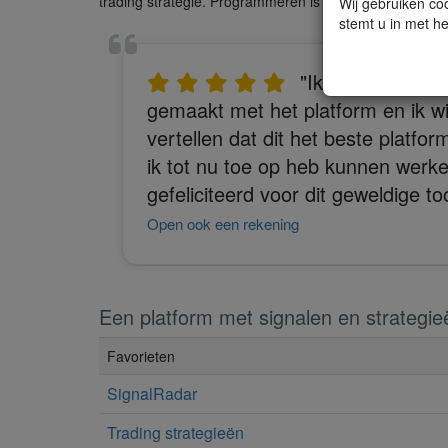
trading strategie. Programmeren is niet nodig.
Wij gebruiken coo
stemt u in met he
"Ik heb me al ve
gemaakt met het platform en ik wil 
vertellen dat dit het beste platfor
ik tot nu toe op heb kunnen werke
gefeliciteerd voor dit geweldige too
Open ook een rekening
Een platform met signalen en strategie
Favorieten
SignalRadar
Trading strategieën