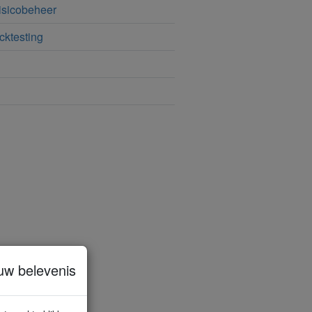
risicobeheer
cktesting
uw belevenis