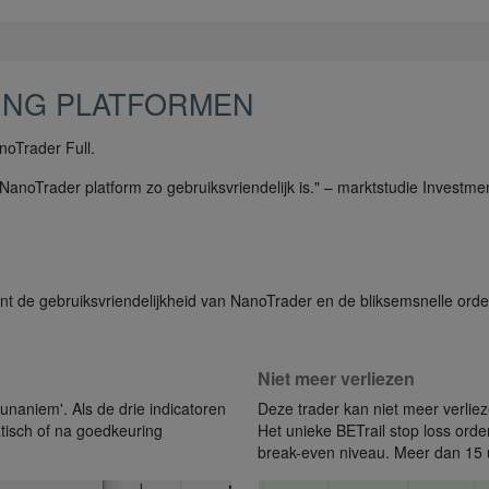
DING PLATFORMEN
noTrader Full.
anoTrader platform zo gebruiksvriendelijk is." – marktstudie Investme
t de gebruiksvriendelijkheid van NanoTrader en de bliksemsnelle order
Niet meer verliezen
'unaniem'. Als de drie indicatoren
Deze trader kan niet meer verlie
atisch of na goedkeuring
Het unieke BETrail stop loss order
break-even niveau. Meer dan 15 u