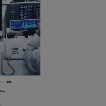
andelen:
n...
..