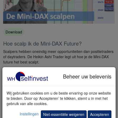
Download
Hoe scalp ik de Mini-DAX Future?
Scalpers hebben oneindig meer opportuniteiten dan positietraders
of daytraders. De Heikin Ashi Trader legt uit hoe je de Mini-DAX
future het best scalpt.
Beheer uw belevenis
Wij gebruiken cookies om u de beste ervaring op onze website
te bieden. Door op ‘Accepteren’ te klikken, stemt u in met het
gebruik van alle cookies.
Instellingen
Niet-essentiële weigeren
Accepteren