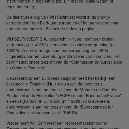
instrumenten in tegenstrijd zou zijn met de lokale wetten of
reglementering.
De dienstverlening van WH SelfInvest wordt in de praktijk
vergoed door een Bied-Laat spread en/of het aanrekenen van
een ordercommissie. Bezoek de tarieven pagina.
WH SELFINVEST S.A., opgericht in 1998, heeft een broker
vergunning (nr. 42798), een commissionaire vergunning (nr.
36399) en een vermogensbeheer vergunning (nr. 1806)
uitgereikt door het Luxemburgse Ministerie van Financiën. Het
bedrijf staat onder toezicht van de “Commission de Surveillance
du Secteur Financier".
Gebaseerd op een Europees paspoort heeft het bedrijf: een
bijkantoor in Frankrijk (Nr. 18943 acpr) dat eveneens
onderworpen is aan het toezicht van de "Autorité de Contrôle
Prudentiel et de Résolution" (ACPR) en de "Banque de France"
en een bijkantoor in Duitsland (nr. 122635) dat eveneens
onderworpen is aan het toezicht van de "Bundesanstalt für
Finanzdienstleistungsaufsicht" (BAFIN).
Verder heeft WH SelfInvest een representatiekantoor in
Zwitserland dat eveneens onderworpen is aan het toezicht van