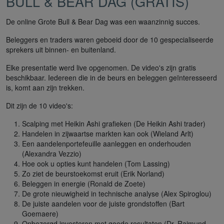
BULL & BEAR DAG (GRATIS)
De online Grote Bull & Bear Dag was een waanzinnig succes.
Beleggers en traders waren geboeid door de 10 gespecialiseerde
sprekers uit binnen- en buitenland.
Elke presentatie werd live opgenomen. De video's zijn gratis
beschikbaar. Iedereen die in de beurs en beleggen geïnteresseerd
is, komt aan zijn trekken.
Dit zijn de 10 video's:
Scalping met Heikin Ashi grafieken (De Heikin Ashi trader)
Handelen in zijwaartse markten kan ook (Wieland Arlt)
Een aandelenportefeuille aanleggen en onderhouden
(Alexandra Vezzio)
Hoe ook u opties kunt handelen (Tom Lassing)
Zo ziet de beurstoekomst eruit (Erik Norland)
Beleggen in energie (Ronald de Zoete)
De grote nieuwigheid in technische analyse (Alex Spiroglou)
De juiste aandelen voor de juiste grondstoffen (Bart
Goemaere)
Onbezorgd investeren met goede resultaten (Dr. Raimund