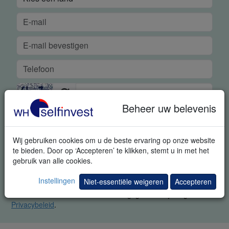
Beheer uw belevenis
VERSTUREN
Wij gebruiken cookies om u de beste ervaring op onze website
Met deze aanvraag geeft u ons uitdrukkelijk toestemming om u
te bieden. Door op ‘Accepteren’ te klikken, stemt u in met het
bijkomende informatie met betrekking tot trading en
gebruik van alle cookies.
uitnodigingen voor trading events te sturen. U kunt zich steeds
afmelden.
Instellingen
Niet-essentiële weigeren
Accepteren
Gelieve alle vakken in te vullen. Uw gegevens blijven geheim.
Privacybeleid
.