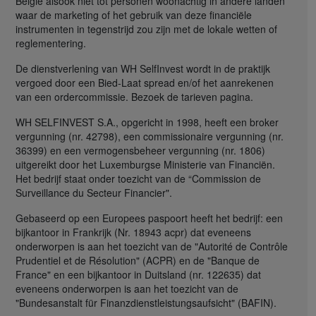
België alsook niet tot personen woonachtig in andere landen
waar de marketing of het gebruik van deze financiële
instrumenten in tegenstrijd zou zijn met de lokale wetten of
reglementering.
De dienstverlening van WH SelfInvest wordt in de praktijk
vergoed door een Bied-Laat spread en/of het aanrekenen
van een ordercommissie. Bezoek de tarieven pagina.
WH SELFINVEST S.A., opgericht in 1998, heeft een broker
vergunning (nr. 42798), een commissionaire vergunning (nr.
36399) en een vermogensbeheer vergunning (nr. 1806)
uitgereikt door het Luxemburgse Ministerie van Financiën.
Het bedrijf staat onder toezicht van de “Commission de
Surveillance du Secteur Financier".
Gebaseerd op een Europees paspoort heeft het bedrijf: een
bijkantoor in Frankrijk (Nr. 18943 acpr) dat eveneens
onderworpen is aan het toezicht van de "Autorité de Contrôle
Prudentiel et de Résolution" (ACPR) en de "Banque de
France" en een bijkantoor in Duitsland (nr. 122635) dat
eveneens onderworpen is aan het toezicht van de
"Bundesanstalt für Finanzdienstleistungsaufsicht" (BAFIN).