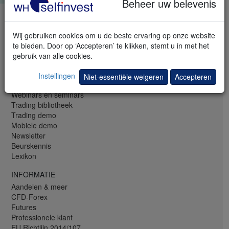
Beheer uw belevenis
TELEFOON & FAX
LU: +352 42 80 42 82
Wij gebruiken cookies om u de beste ervaring op onze website
LU: +352 42 80 42 80 (EN)
te bieden. Door op ‘Accepteren’ te klikken, stemt u in met het
NL: +31 (0)20 737 00 54
gebruik van alle cookies.
Fax: +31 (0)20 88 81 22 7
Instellingen
Niet-essentiële weigeren
Accepteren
GRATIS
Webinars en seminars
Trading bibliotheek
Trading demo
Mobiele demo
Newsletter
Beurskennis
Lexikon
INFORMATIE
Aandelen & meer
CFD-Forex
Futures
Professionele klant
EU Richtlijn 2014/107