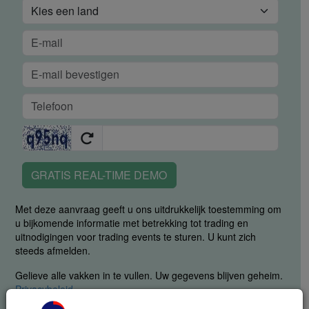
GRATIS REAL-TIME DEMO
Met deze aanvraag geeft u ons uitdrukkelijk toestemming om
u bijkomende informatie met betrekking tot trading en
uitnodigingen voor trading events te sturen. U kunt zich
steeds afmelden.
Gelieve alle vakken in te vullen. Uw gegevens blijven geheim.
Privacybeleid
.