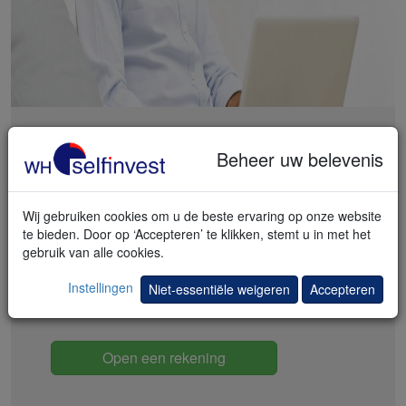
Beheer uw belevenis
DE MULTI-MARKT REKENING
Meer dan 150 beurzen in meer dan 30 landen
Wij gebruiken cookies om u de beste ervaring op onze website
te bieden. Door op ‘Accepteren’ te klikken, stemt u in met het
Zéér lage commissies
gebruik van alle cookies.
Een hoge interest op kapitaal
Instellingen
Niet-essentiële weigeren
Accepteren
Legendarische service
Open een rekening