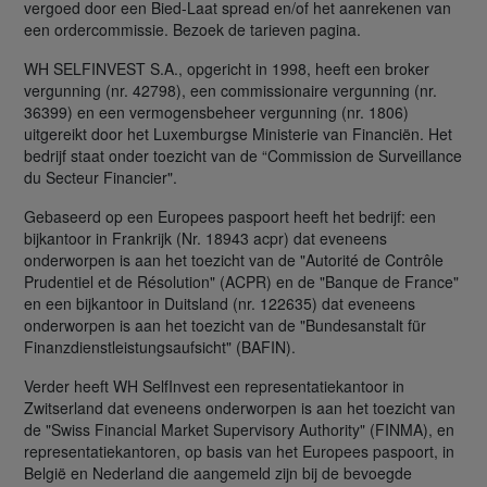
vergoed door een Bied-Laat spread en/of het aanrekenen van
een ordercommissie. Bezoek de tarieven pagina.
WH SELFINVEST S.A., opgericht in 1998, heeft een broker
vergunning (nr. 42798), een commissionaire vergunning (nr.
36399) en een vermogensbeheer vergunning (nr. 1806)
uitgereikt door het Luxemburgse Ministerie van Financiën. Het
bedrijf staat onder toezicht van de “Commission de Surveillance
du Secteur Financier".
Gebaseerd op een Europees paspoort heeft het bedrijf: een
bijkantoor in Frankrijk (Nr. 18943 acpr) dat eveneens
onderworpen is aan het toezicht van de "Autorité de Contrôle
Prudentiel et de Résolution" (ACPR) en de "Banque de France"
en een bijkantoor in Duitsland (nr. 122635) dat eveneens
onderworpen is aan het toezicht van de "Bundesanstalt für
Finanzdienstleistungsaufsicht" (BAFIN).
Verder heeft WH SelfInvest een representatiekantoor in
Zwitserland dat eveneens onderworpen is aan het toezicht van
de "Swiss Financial Market Supervisory Authority" (FINMA), en
representatiekantoren, op basis van het Europees paspoort, in
België en Nederland die aangemeld zijn bij de bevoegde