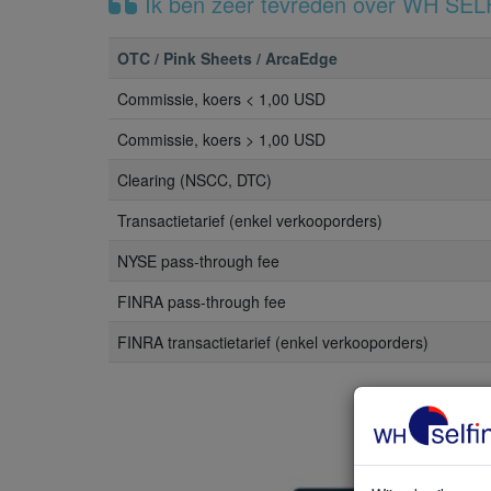
Ik ben zeer tevreden over WH SELF
OTC / Pink Sheets / ArcaEdge
Commissie, koers < 1,00 USD
Commissie, koers > 1,00 USD
Clearing (NSCC, DTC)
Transactietarief (enkel verkooporders)
NYSE pass-through fee
FINRA pass-through fee
FINRA transactietarief (enkel verkooporders)