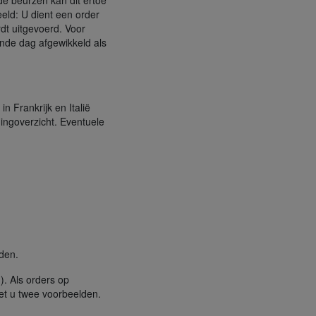
e beurzen kan dit ertoe
eeld: U dient een order
dt uitgevoerd. Voor
ende dag afgewikkeld als
 Frankrijk en Italië
ningoverzicht. Eventuele
den.
). Als orders op
et u twee voorbeelden.