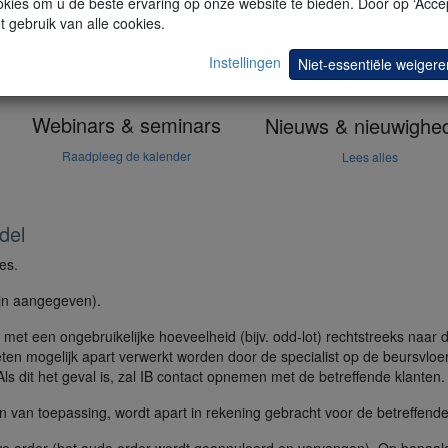
kies om u de beste ervaring op onze website te bieden. Door op ‘Accep
t gebruik van alle cookies.
Instellingen
Niet-essentiële weigere
Webinars & seminars
Nieuws & nieuwighe
Raadpleeg de kalender
Lees alles
del
es.
ijn aangegeven).
 met een ongebruikelijke hoeveelheid (bijv. odd-lot) rechtstreeks naar
eten mogelijk apart verwerkt worden door de specialist op de beursvloe
ls dit het geval is, zal IB contact opnemen met de betreffende klanten.
 van toepassing, wordt apart in rekening gebracht voor de betreffende