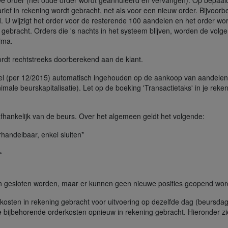
 order (het oude order wordt geannuleerd en vervangen). Op bepaald
ief in rekening wordt gebracht, net als voor een nieuw order. Bijvoorb
 U wijzigt het order voor de resterende 100 aandelen en het order wor
 gebracht. Orders die 's nachts in het systeem blijven, worden de volg
ima.
rdt rechtstreeks doorberekend aan de klant.
el (per 12/2015) automatisch ingehouden op de aankoop van aandelen in
male beurskapitalisatie). Let op de boeking 'Transactietaks' in je reke
fhankelijk van de beurs. Over het algemeen geldt het volgende:
rhandelbaar, enkel sluiten*
*
nen gesloten worden, maar er kunnen geen nieuwe posities geopend wor
 kosten in rekening gebracht voor uitvoering op dezelfde dag (beursdag
 bijbehorende orderkosten opnieuw in rekening gebracht. Hieronder zi