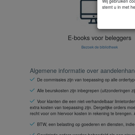
Wij gebruiken coo
stemt u in met he
E-books voor beleggers
Bezoek de bibliotheek
Algemene informatie over aandelenhan
De commissies zijn van toepassing op alle ordertyp
Alle beurskosten zijn inbegrepen (uitzonderingen z
Voor klanten die een niet-verhandelbaar limietorder
extra kosten van toepassing zijn. Dergelijke orders mo
recht voor om hiervoor kosten in rekening te brengen. A
BTW, een belasting op goederen en diensten, indien