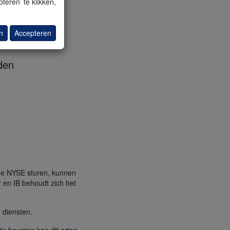
teren’ te klikken,
n
Accepteren
den
 de NYSE sturen, kunnen
r en IB behoudt zich het
 diensten.