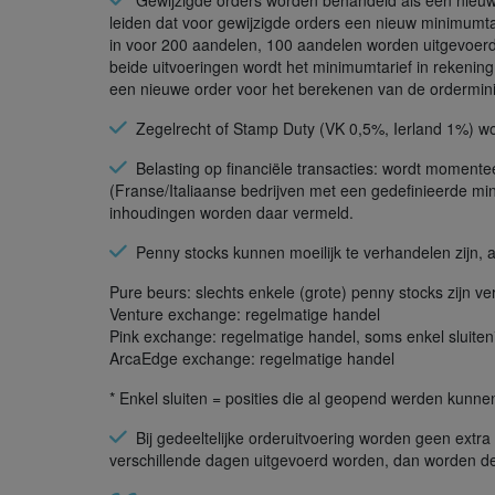
Gewijzigde orders worden behandeld als een nieuwe
leiden dat voor gewijzigde orders een nieuw minimumtar
in voor 200 aandelen, 100 aandelen worden uitgevoerd.
beide uitvoeringen wordt het minimumtarief in rekening
een nieuwe order voor het berekenen van de ordermin
Zegelrecht of Stamp Duty (VK 0,5%, Ierland 1%) wo
Belasting op financiële transacties: wordt momente
(Franse/Italiaanse bedrijven met een gedefinieerde mini
inhoudingen worden daar vermeld.
Penny stocks kunnen moeilijk te verhandelen zijn, a
Pure beurs: slechts enkele (grote) penny stocks zijn ve
Venture exchange: regelmatige handel
Pink exchange: regelmatige handel, soms enkel sluiten
ArcaEdge exchange: regelmatige handel
* Enkel sluiten = posities die al geopend werden kun
Bij gedeeltelijke orderuitvoering worden geen extra
verschillende dagen uitgevoerd worden, dan worden de