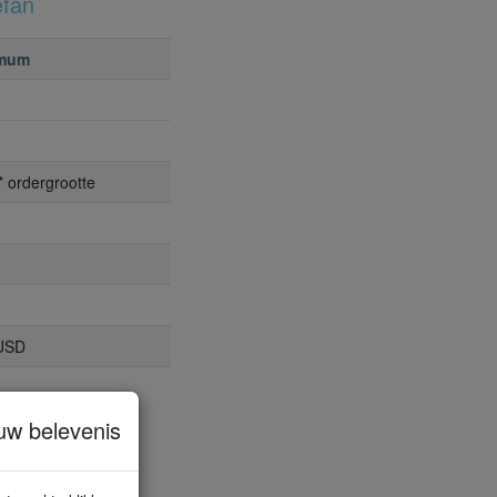
efan
mum
* ordergrootte
 USD
uw belevenis