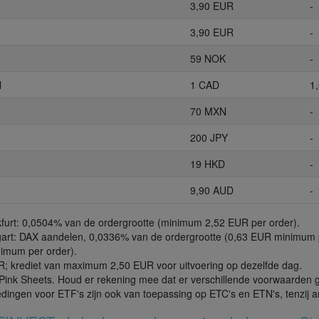
3,90 EUR
-
3,90 EUR
-
59 NOK
-
l
1 CAD
1
70 MXN
-
200 JPY
-
19 HKD
-
9,90 AUD
-
nkfurt: 0,0504% van de ordergrootte (minimum 2,52 EUR per order).
ttgart: DAX aandelen, 0,0336% van de ordergrootte (0,63 EUR minimum 
imum per order).
EUR; krediet van maximum 2,50 EUR voor uitvoering op dezelfde dag.
C/Pink Sheets. Houd er rekening mee dat er verschillende voorwaarden 
edingen voor ETF's zijn ook van toepassing op ETC's en ETN's, tenzij 