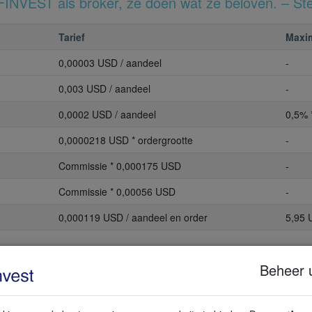
INVEST als broker, ze doen wat ze beloven. – St
Tarief
Maxi
0,00003 USD / aandeel
-
0,003 USD / aandeel
-
0,0002 USD / aandeel
0,5% 
0,0000218 USD * ordergrootte
-
Commissie * 0,000175 USD
-
Commissie * 0,00056 USD
-
0,000119 USD / aandeel en order
5,95
GRATIS
Beheer 
Meer weten over WH SELFINVEST