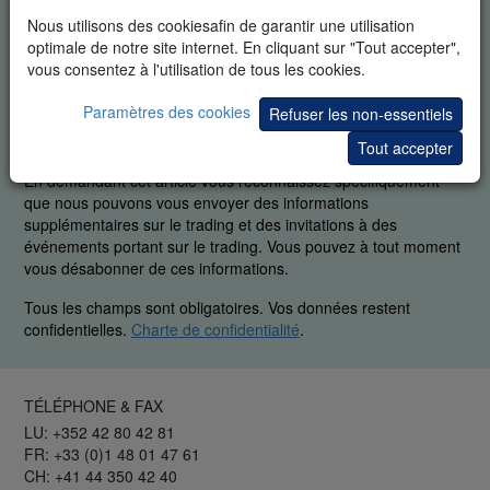
Nous utilisons des cookiesafin de garantir une utilisation
optimale de notre site internet. En cliquant sur "Tout accepter",
vous consentez à l'utilisation de tous les cookies.
Paramètres des cookies
Refuser les non-essentiels
DÉMO GRATUITE EN TEMPS RÉEL
Tout accepter
En demandant cet article vous reconnaissez spécifiquement
que nous pouvons vous envoyer des informations
supplémentaires sur le trading et des invitations à des
événements portant sur le trading. Vous pouvez à tout moment
vous désabonner de ces informations.
Tous les champs sont obligatoires. Vos données restent
confidentielles.
Charte de confidentialité
.
TÉLÉPHONE & FAX
LU: +352 42 80 42 81
FR: +33 (0)1 48 01 47 61
CH: +41 44 350 42 40