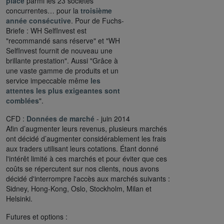
place
parmi les 23 sociétés
concurrentes… pour la
troisième
année consécutive
. Pour de Fuchs-
Briefe : WH SelfInvest est
"recommandé sans réserve" et "WH
SelfInvest fournit de nouveau une
brillante prestation". Aussi "Grâce à
une vaste gamme de produits et un
service impeccable même
les
attentes les plus exigeantes sont
comblées
".
CFD :
Données de marché
- juin 2014
Afin d’augmenter leurs revenus, plusieurs marchés
ont décidé d’augmenter considérablement les frais
aux traders utilisant leurs cotations. Étant donné
l'intérêt limité à ces marchés et pour éviter que ces
coûts se répercutent sur nos clients, nous avons
décidé d'interrompre l'accès aux marchés suivants :
Sidney, Hong-Kong, Oslo, Stockholm, Milan et
Helsinki.
Futures et options :