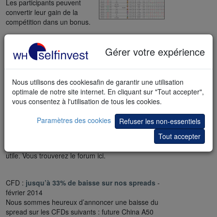
Les participants peuvent
convertir leur gain de la
compétition dans un bonus.
Forum :
Analyses quotidiennes
CAC, DAX & FTSE MIB
- février 2014
Gérer votre expérience
Notre forum de trading très populaire
a été complété par des analyses
quotidiennes sur le CAC, DAX et
Nous utilisons des cookiesafin de garantir une utilisation
FTSE MIB. Ces analyses permettent
optimale de notre site internet. En cliquant sur "Tout accepter",
d’identifier la tendance du jour et le
vous consentez à l'utilisation de tous les cookies.
niveau de prix auquel elle pourrait se
retourner. Les traders peuvent
Paramètres des cookies
Refuser les non-essentiels
bénéficier d’idées de trading basées
Tout accepter
sur des objectifs de prix clés. Chaque
analyse est illustrée par un graphique
utile. Vous trouverez le forum ici.
CFD :
jusqu’à 33% de baisse sur nos spreads
-
février 2014
Nous sommes heureux d’annoncer une baisse du
spread sur les CFDs suivants : future China A50