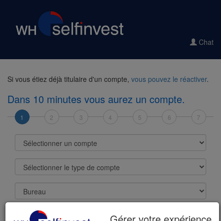
Chat
Si vous étiez déjà titulaire d'un compte,
vous pouvez le réactiver
.
Dans 10 minutes vous aurez un compte.
1
2
3
4
5
6
7
Sélectionner un compte
Sélectionner le type de compte
Bureau
Devise de base
Gérer votre expérience