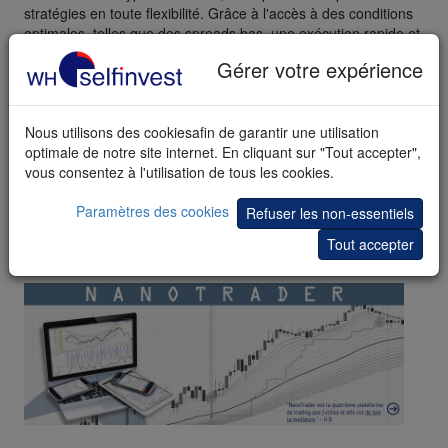
stratégies en toute flexibilité. Grâce à l'accès à des conditions
optimales, telles que des spreads bas, une exécution rapide et
des plateformes de trading avancées, vous avez la possibilité
Gérer votre expérience
d'exploiter pleinement votre potentiel sur le marché. Les
instruments suivants sont négociables chez WH Selfinvest :
Indices:
Futures
et
CFDs
Nous utilisons des cookiesafin de garantir une utilisation
optimale de notre site internet. En cliquant sur "Tout accepter",
Matières premières :
Futures
et
CFDs
vous consentez à l'utilisation de tous les cookies.
Devises/Forex :
Futures
et
CFDs
Paramètres des cookies
Refuser les non-essentiels
Indices thématiques et plus
Tout accepter