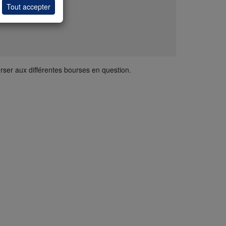
volumes
Tout accepter
verser aux différentes bourses en question.