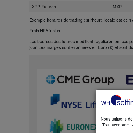
XRP Futures
MXP
Exemple horaires de trading : si l'heure locale est de 
Frais NFA inclus
Les bourses des futures modifient régulièrement ces pa
jour. Les marges sont exprimées en Euro (€) et sont don
Nous utilisons de
"Tout accepter", 