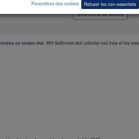
Rabais importants sur les 
Paramètres des cookies
Refuser les non-essentiels
Vers l'offre de futures
nnées en temps réel
. WH SelfInvest doit collecter ces frais et les re