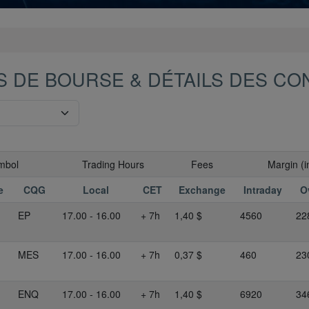
S DE BOURSE & DÉTAILS DES CO
mbol
Trading Hours
Fees
Margin (i
e
CQG
Local
CET
Exchange
Intraday
O
EP
17.00 - 16.00
+ 7h
1,40 $
4560
22
MES
17.00 - 16.00
+ 7h
0,37 $
460
23
ENQ
17.00 - 16.00
+ 7h
1,40 $
6920
34