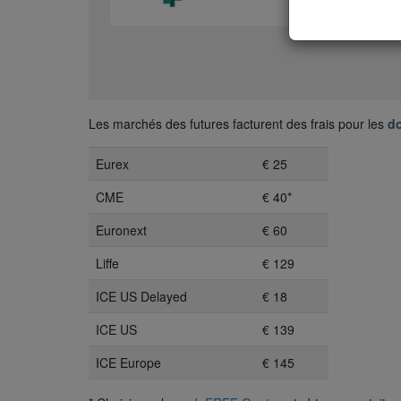
Les marchés des futures facturent des frais pour les
do
Eurex
€ 25
CME
€ 40*
Euronext
€ 60
Liffe
€ 129
ICE US Delayed
€ 18
ICE US
€ 139
ICE Europe
€ 145