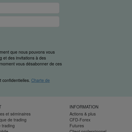
uement que nous pouvons vous
 et des invitations à des
ut moment vous désabonner de ces
 confidentielles.
Charte de
T
INFORMATION
es et séminaires
Actions & plus
èque de trading
CFD-Forex
 trading
Futures
bile
Client professionnel