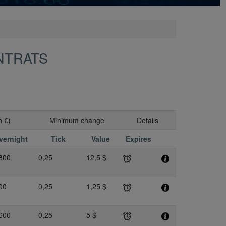
NTRATS
n €)
Minimum change
Details
vernight
Tick
Value
Expires
800
0,25
12,5 $
00
0,25
1,25 $
600
0,25
5 $