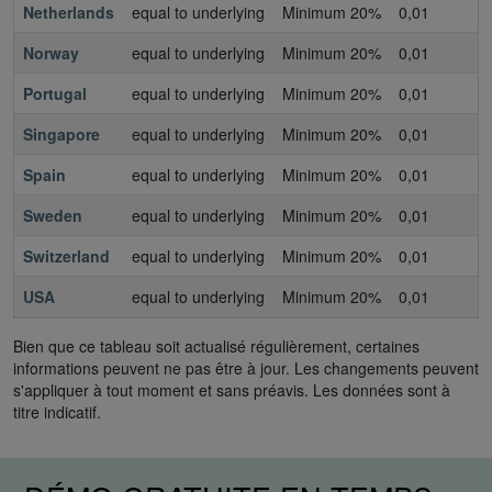
Netherlands
equal to underlying
Minimum 20%
0,01
0
Norway
equal to underlying
Minimum 20%
0,01
0
Portugal
equal to underlying
Minimum 20%
0,01
0
Singapore
equal to underlying
Minimum 20%
0,01
0
Spain
equal to underlying
Minimum 20%
0,01
0
Sweden
equal to underlying
Minimum 20%
0,01
0
Switzerland
equal to underlying
Minimum 20%
0,01
0
USA
equal to underlying
Minimum 20%
0,01
0
Bien que ce tableau soit actualisé régulièrement, certaines
informations peuvent ne pas être à jour. Les changements peuvent
s'appliquer à tout moment et sans préavis. Les données sont à
titre indicatif.