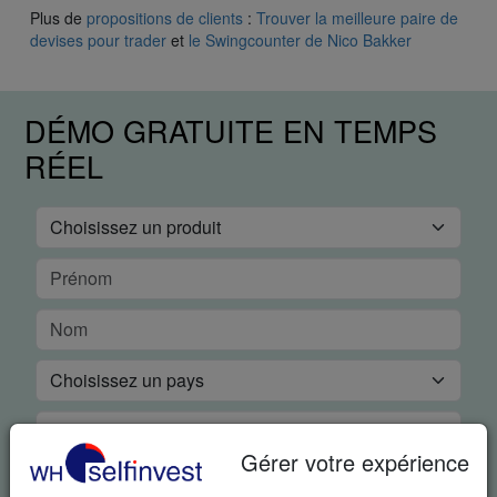
Plus de
propositions de clients
:
Trouver la meilleure paire de
devises pour trader
et
le Swingcounter de Nico Bakker
DÉMO GRATUITE EN TEMPS
RÉEL
Gérer votre expérience