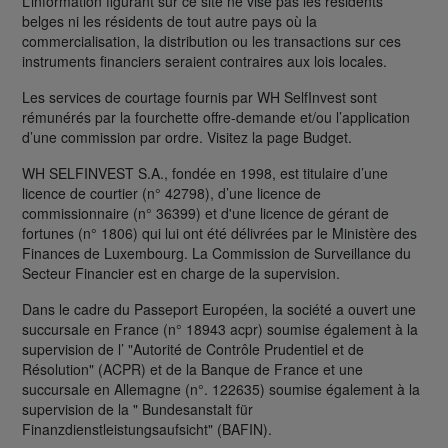
L’information figurant sur ce site ne vise pas les résidents
belges ni les résidents de tout autre pays où la
commercialisation, la distribution ou les transactions sur ces
instruments financiers seraient contraires aux lois locales.
Les services de courtage fournis par WH SelfInvest sont
rémunérés par la fourchette offre-demande et/ou l’application
d’une commission par ordre. Visitez la page Budget.
WH SELFINVEST S.A., fondée en 1998, est titulaire d’une
licence de courtier (n° 42798), d’une licence de
commissionnaire (n° 36399) et d'une licence de gérant de
fortunes (n° 1806) qui lui ont été délivrées par le Ministère des
Finances de Luxembourg. La Commission de Surveillance du
Secteur Financier est en charge de la supervision.
Dans le cadre du Passeport Européen, la société a ouvert une
succursale en France (n° 18943 acpr) soumise également à la
supervision de l’ "Autorité de Contrôle Prudentiel et de
Résolution" (ACPR) et de la Banque de France et une
succursale en Allemagne (n°. 122635) soumise également à la
supervision de la " Bundesanstalt für
Finanzdienstleistungsaufsicht" (BAFIN).