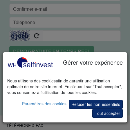
DÉMO GRATUITE EN TEMPS RÉEL
Gérer votre expérience
En demandant cet article vous reconnaissez spécifiquement
que nous pouvons vous envoyer des informations
supplémentaires sur le trading et des invitations à des
Nous utilisons des cookiesafin de garantir une utilisation
événements portant sur le trading. Vous pouvez à tout moment
optimale de notre site internet. En cliquant sur "Tout accepter",
vous désabonner de ces informations.
vous consentez à l'utilisation de tous les cookies.
Tous les champs sont obligatoires. Vos données restent
Paramètres des cookies
Refuser les non-essentiels
confidentielles.
Charte de confidentialité
.
Tout accepter
TÉLÉPHONE & FAX