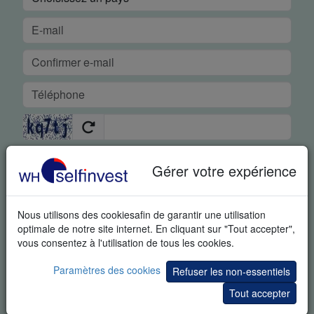
DÉMO GRATUITE EN TEMPS RÉEL
Gérer votre expérience
En demandant cet article vous reconnaissez spécifiquement
que nous pouvons vous envoyer des informations
Nous utilisons des cookiesafin de garantir une utilisation
supplémentaires sur le trading et des invitations à des
optimale de notre site internet. En cliquant sur "Tout accepter",
événements portant sur le trading. Vous pouvez à tout moment
vous consentez à l'utilisation de tous les cookies.
vous désabonner de ces informations.
Paramètres des cookies
Refuser les non-essentiels
Tous les champs sont obligatoires. Vos données restent
Tout accepter
confidentielles.
Charte de confidentialité
.