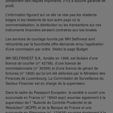
comportent des risques importants. Il n'y a aucune garantie de
profit.
L’information figurant sur ce site ne vise pas les résidents
belges ni les résidents de tout autre pays où la
commercialisation, la distribution ou les transactions sur ces
instruments financiers seraient contraires aux lois locales.
Les services de courtage fournis par WH SelfInvest sont
rémunérés par la fourchette offre-demande et/ou l’application
d’une commission par ordre. Visitez la page Budget.
WH SELFINVEST S.A., fondée en 1998, est titulaire d’une
licence de courtier (n° 42798), d’une licence de
commissionnaire (n° 36399) et d'une licence de gérant de
fortunes (n° 1806) qui lui ont été délivrées par le Ministère des
Finances de Luxembourg. La Commission de Surveillance du
Secteur Financier est en charge de la supervision.
Dans le cadre du Passeport Européen, la société a ouvert une
succursale en France (n° 18943 acpr) soumise également à la
supervision de l’ "Autorité de Contrôle Prudentiel et de
Résolution" (ACPR) et de la Banque de France et une
succursale en Allemagne (n°. 122635) soumise également à la