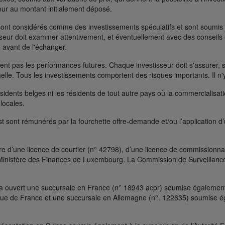
rieur au montant initialement déposé.
ont considérés comme des investissements spéculatifs et sont soumis à 
seur doit examiner attentivement, et éventuellement avec des conseils e
 avant de l'échanger.
t pas les performances futures. Chaque investisseur doit s'assurer, si 
nelle. Tous les investissements comportent des risques importants. Il n'
ésidents belges ni les résidents de tout autre pays où la commercialisati
 locales.
t sont rémunérés par la fourchette offre-demande et/ou l’application d
e d’une licence de courtier (n° 42798), d’une licence de commissionnai
le Ministère des Finances de Luxembourg. La Commission de Surveillanc
a ouvert une succursale en France (n° 18943 acpr) soumise également à
que de France et une succursale en Allemagne (n°. 122635) soumise ég