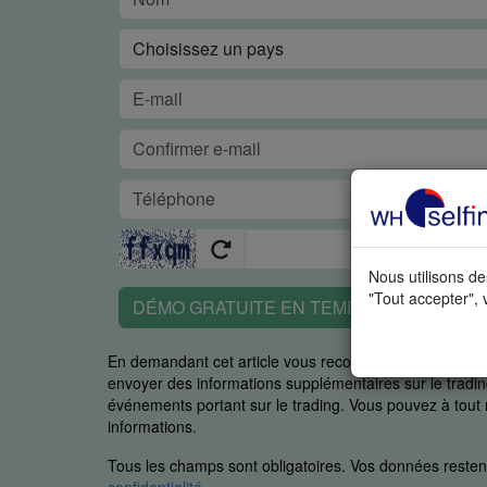
Nous utilisons de
"Tout accepter", 
DÉMO GRATUITE EN TEMPS RÉEL
En demandant cet article vous reconnaissez spécifiq
envoyer des informations supplémentaires sur le trading
événements portant sur le trading. Vous pouvez à to
informations.
Tous les champs sont obligatoires. Vos données restent