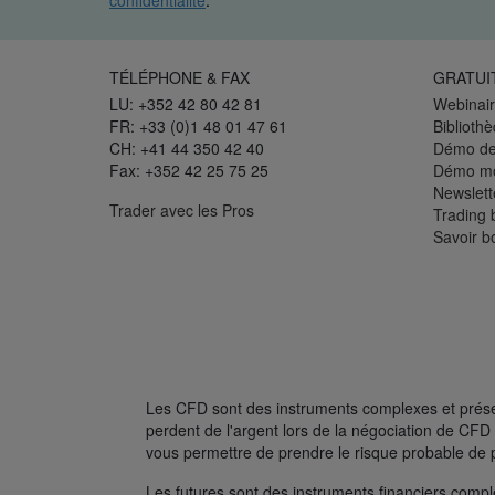
confidentialité
.
TÉLÉPHONE & FAX
GRATUI
LU: +352 42 80 42 81
Webinair
FR: +33 (0)1 48 01 47 61
Biblioth
CH: +41 44 350 42 40
Démo de
Fax: +352 42 25 75 25
Démo mo
Newslett
Trader avec les Pros
Trading 
Savoir b
Les CFD sont des instruments complexes et présent
perdent de l'argent lors de la négociation de C
vous permettre de prendre le risque probable de 
Les futures sont des instruments financiers complexe