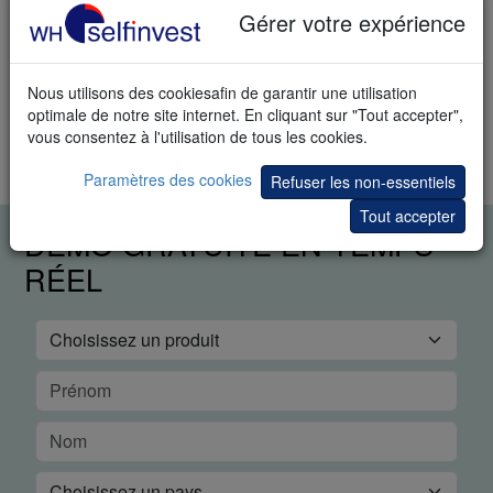
Gérer votre expérience
Ouvrez le graphique de l'instrument que vous souhaitez
négocier.
Dans le dossier WHS Proposals, sélectionnez l‘IPM.
Nous utilisons des cookiesafin de garantir une utilisation
optimale de notre site internet. En cliquant sur "Tout accepter",
Plus de propositions de clients: la
moyenne mobile de
vous consentez à l'utilisation de tous les cookies.
Fibonacci
et la
coloration de la moyenne mobile
Paramètres des cookies
Refuser les non-essentiels
Tout accepter
DÉMO GRATUITE EN TEMPS
RÉEL