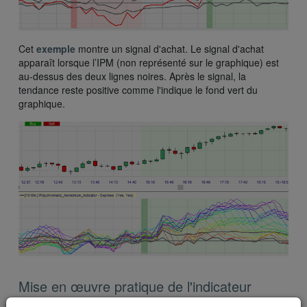
Cet
exemple
montre un signal d'achat. Le signal d'achat
apparaît lorsque l’IPM (non représenté sur le graphique) est
au-dessus des deux lignes noires. Après le signal, la
tendance reste positive comme l'indique le fond vert du
graphique.
Mise en œuvre pratique de l'indicateur
Polychromatic Momentum