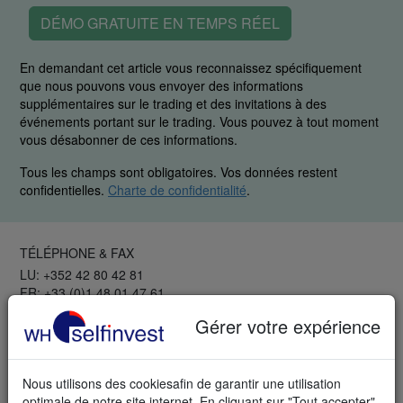
DÉMO GRATUITE EN TEMPS RÉEL
En demandant cet article vous reconnaissez spécifiquement
que nous pouvons vous envoyer des informations
supplémentaires sur le trading et des invitations à des
événements portant sur le trading. Vous pouvez à tout moment
vous désabonner de ces informations.
Tous les champs sont obligatoires. Vos données restent
confidentielles.
Charte de confidentialité
.
TÉLÉPHONE & FAX
LU: +352 42 80 42 81
FR: +33 (0)1 48 01 47 61
CH: +41 44 350 42 40
Gérer votre expérience
Fax: +352 42 25 75 25
Trader avec les Pros
Nous utilisons des cookiesafin de garantir une utilisation
GRATUIT
optimale de notre site internet. En cliquant sur "Tout accepter",