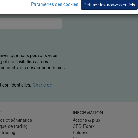
Paramètres des cookies
Refuser les non-essentiels
uement que nous pouvons vous
 et des invitations à des
ut moment vous désabonner de ces
 confidentielles.
Charte de
T
INFORMATION
es et séminaires
Actions & plus
èque de trading
CFD-Forex
 trading
Futures