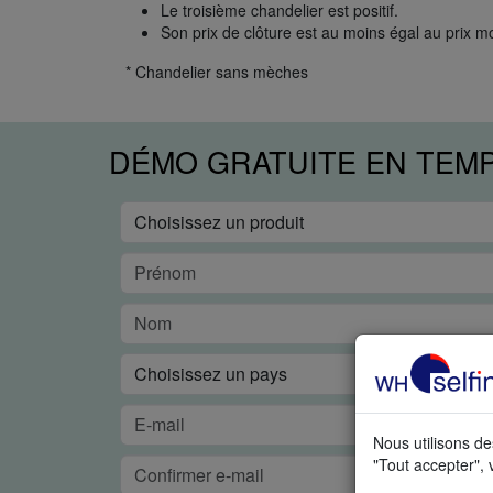
Le troisième chandelier est positif.
Son prix de clôture est au moins égal au prix 
* Chandelier sans mèches
DÉMO GRATUITE EN TEM
Nous utilisons de
"Tout accepter", 