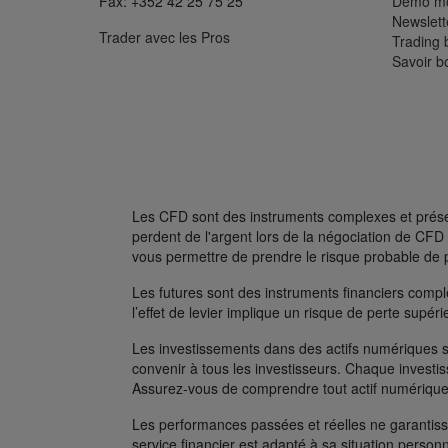
Fax: +352 42 25 75 25
Démo mo
Newslett
Trader avec les Pros
Trading 
Savoir b
Les CFD sont des instruments complexes et présent
perdent de l'argent lors de la négociation de C
vous permettre de prendre le risque probable de 
Les futures sont des instruments financiers complexe
l’effet de levier implique un risque de perte supé
Les investissements dans des actifs numériques s
convenir à tous les investisseurs. Chaque investis
Assurez-vous de comprendre tout actif numérique
Les performances passées et réelles ne garantissen
service financier est adapté à sa situation person