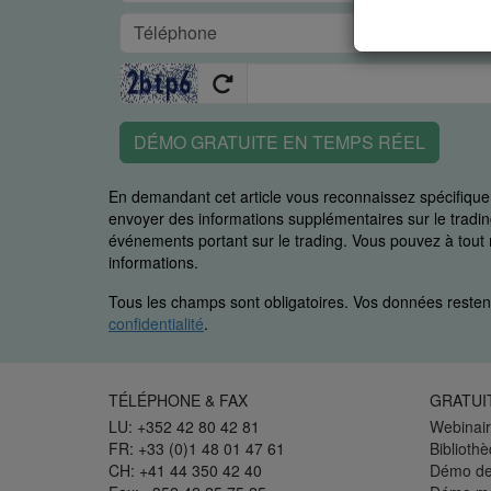
DÉMO GRATUITE EN TEMPS RÉEL
En demandant cet article vous reconnaissez spécifiq
envoyer des informations supplémentaires sur le trading
événements portant sur le trading. Vous pouvez à to
informations.
Tous les champs sont obligatoires. Vos données restent
confidentialité
.
TÉLÉPHONE & FAX
GRATUI
LU: +352 42 80 42 81
Webinair
FR: +33 (0)1 48 01 47 61
Biblioth
CH: +41 44 350 42 40
Démo de