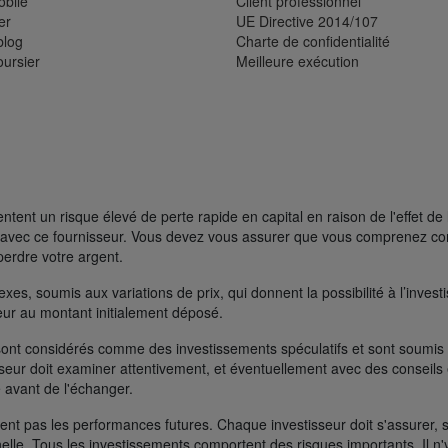
bile
Client professionnel
er
UE Directive 2014/107
blog
Charte de confidentialité
oursier
Meilleure exécution
ent un risque élevé de perte rapide en capital en raison de l'effet de 
FD avec ce fournisseur. Vous devez vous assurer que vous comprenez 
perdre votre argent.
s, soumis aux variations de prix, qui donnent la possibilité à l’investisse
rieur au montant initialement déposé.
ont considérés comme des investissements spéculatifs et sont soumis à 
seur doit examiner attentivement, et éventuellement avec des conseils e
 avant de l'échanger.
t pas les performances futures. Chaque investisseur doit s'assurer, si 
nelle. Tous les investissements comportent des risques importants. Il n'