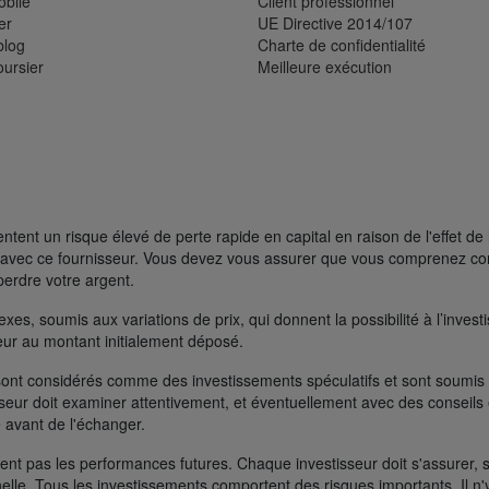
bile
Client professionnel
er
UE Directive 2014/107
blog
Charte de confidentialité
oursier
Meilleure exécution
ent un risque élevé de perte rapide en capital en raison de l'effet de 
FD avec ce fournisseur. Vous devez vous assurer que vous comprenez 
perdre votre argent.
s, soumis aux variations de prix, qui donnent la possibilité à l’investisse
rieur au montant initialement déposé.
ont considérés comme des investissements spéculatifs et sont soumis à 
seur doit examiner attentivement, et éventuellement avec des conseils e
 avant de l'échanger.
t pas les performances futures. Chaque investisseur doit s'assurer, si 
nelle. Tous les investissements comportent des risques importants. Il n'