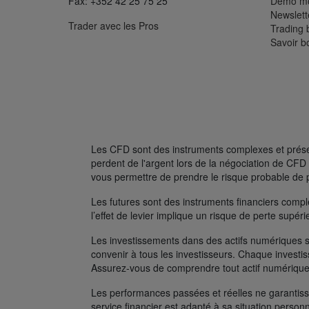
Fax: +352 42 25 75 25
Démo mo
Newslett
Trader avec les Pros
Trading 
Savoir b
Les CFD sont des instruments complexes et présent
perdent de l'argent lors de la négociation de C
vous permettre de prendre le risque probable de 
Les futures sont des instruments financiers complexe
l’effet de levier implique un risque de perte supé
Les investissements dans des actifs numériques s
convenir à tous les investisseurs. Chaque investis
Assurez-vous de comprendre tout actif numérique
Les performances passées et réelles ne garantissen
service financier est adapté à sa situation person