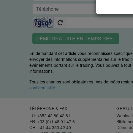
DÉMO GRATUITE EN TEMPS RÉEL
En demandant cet article vous reconnaissez spécifiq
envoyer des informations supplémentaires sur le trading
événements portant sur le trading. Vous pouvez à to
informations.
Tous les champs sont obligatoires. Vos données restent
confidentialité
.
TÉLÉPHONE & FAX
GRATUI
LU: +352 42 80 42 81
Webinair
FR: +33 (0)1 48 01 47 61
Biblioth
CH: +41 44 350 42 40
Démo de