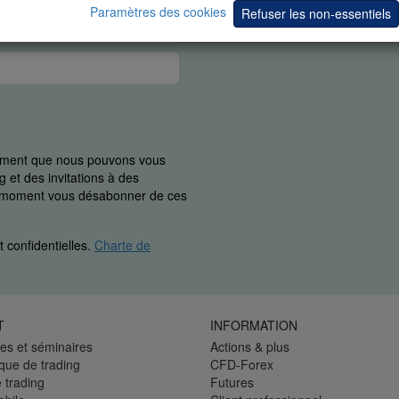
Paramètres des cookies
Refuser les non-essentiels
uement que nous pouvons vous
 et des invitations à des
ut moment vous désabonner de ces
 confidentielles.
Charte de
T
INFORMATION
es et séminaires
Actions & plus
èque de trading
CFD-Forex
 trading
Futures