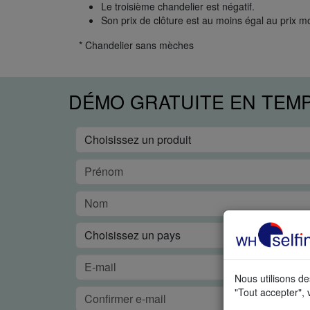
Le troisième chandelier est négatif.
Son prix de clôture est au moins égal au prix 
* Chandelier sans mèches
DÉMO GRATUITE EN TEM
Nous utilisons de
"Tout accepter", 