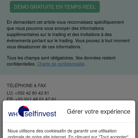
DÉMO GRATUITE EN TEMPS RÉEL
En demandant cet article vous reconnaissez spécifiquement
que nous pouvons vous envoyer des informations
supplémentaires sur le trading et des invitations à des
événements portant sur le trading. Vous pouvez à tout moment
vous désabonner de ces informations.
Tous les champs sont obligatoires. Vos données restent
confidentielles.
Charte de confidentialité
.
TÉLÉPHONE & FAX
LU: +352 42 80 42 81
FR: +33 (0)1 48 01 47 61
CH: +41 44 350 42 40
Gérer votre expérience
Fax: +352 42 25 75 25
Trader avec les Pros
Nous utilisons des cookiesafin de garantir une utilisation
GRATUIT
optimale de notre site internet. En cliquant sur "Tout accepter",