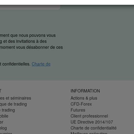
uement que nous pouvons vous
 et des invitations à des
ut moment vous désabonner de ces
 confidentielles.
Charte de
T
INFORMATION
es et séminaires
Actions & plus
èque de trading
CFD-Forex
 trading
Futures
bile
Client professionnel
er
UE Directive 2014/107
blog
Charte de confidentialité
oursier
Meilleure exécution