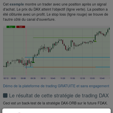
Cet
exemple
montre un trader avec une position après un signal
d'achat. Le prix du DAX atteint l'objectif (ligne verte). La position a
été clôturée avec un profit. Le stop loss (ligne rouge) se trouve de
l'autre côté du canal d'ouverture.
Démo de la plateforme de trading GRATUITE et sans engagement
Le résultat de cette stratégie de trading DAX
Ceci est un back-test de la stratégie DAX-ORB sur le future FDAX.