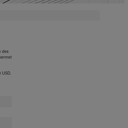
e des
 permet
50 USD.