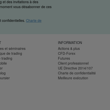
 et des invitations à des
ut moment vous désabonner de ces
 confidentielles.
Charte de
T
INFORMATION
es et séminaires
Actions & plus
èque de trading
CFD-Forex
 trading
Futures
bile
Client professionnel
er
UE Directive 2014/107
blog
Charte de confidentialité
oursier
Meilleure exécution