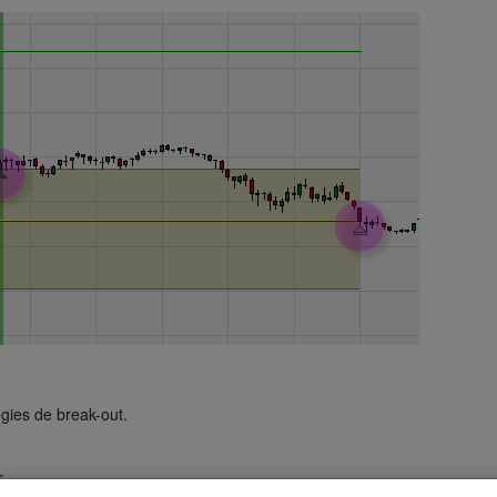
gies de break-out.
r