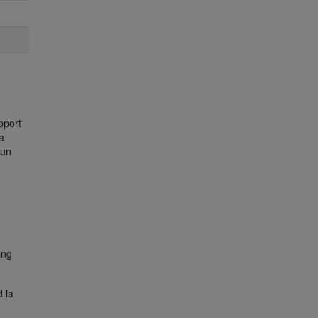
g
pport
a
cun
ing
 la