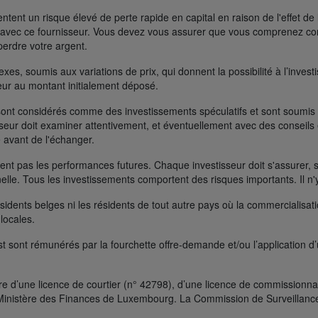
ent un risque élevé de perte rapide en capital en raison de l'effet de 
FD avec ce fournisseur. Vous devez vous assurer que vous comprenez 
perdre votre argent.
s, soumis aux variations de prix, qui donnent la possibilité à l’investisse
rieur au montant initialement déposé.
ont considérés comme des investissements spéculatifs et sont soumis à 
seur doit examiner attentivement, et éventuellement avec des conseils e
 avant de l'échanger.
t pas les performances futures. Chaque investisseur doit s'assurer, si 
nelle. Tous les investissements comportent des risques importants. Il n'
ésidents belges ni les résidents de tout autre pays où la commercialisati
 locales.
t sont rémunérés par la fourchette offre-demande et/ou l’application d
e d’une licence de courtier (n° 42798), d’une licence de commissionnai
le Ministère des Finances de Luxembourg. La Commission de Surveillanc