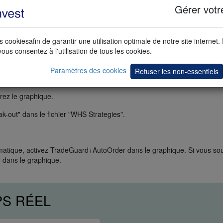
Gérer votr
store
.
s cookiesafin de garantir une utilisation optimale de notre site internet.
vous consentez à l'utilisation de tous les cookies.
Paramètres des cookies
Refuser les non-essentiels
:
rez le graphique.
-out" dans le fichier "WHS Strategies".
matique, activez TradeGuard+AutoOrder dans le graphique. Si vous so
 dans le graphique.
PS RÉEL