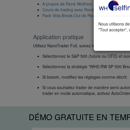
A propos de René Wolfram
.
Cours de trading avec René Wolfram
.
Pack Vola-Break-Out de René Wolfram dans le 
Nous utilisons de
"Tout accepter", 
Application pratique
Utilisez NanoTrader Full, suivez les étapes suivantes 
Sélectionnez le S&P 500 (future ou CFD) et ouv
Sélectionnez la stratégie "WHS RW SP 500 Break
Si besoin, modifiez les réglages comme décrit.
Si vous souhaitez trader de manière semi-auto
trader en mode automatique, activez AutoOrder
DÉMO GRATUITE EN TEM