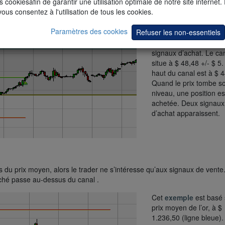
s cookiesafin de garantir une utilisation optimale de notre site internet.
prix moyen pour le pét
vous consentez à l'utilisation de tous les cookies.
$ 48,48 (ligne bleue). 
prévision de la Banque
Paramètres des cookies
Refuser les non-essentiels
mondiale est de $ 55,5
trader s’intéresse aux
signaux d’achat. Le ca
situe à $ 48,48 +/- $ 5.
haut du canal est à $ 4
Quand le prix tombe s
niveau, une position es
achetée. Deux signaux
d’achat apparaissent.
s
du prix moyen, alors le trader ne s’intéresse qu’aux signaux de vente
rché passe au-dessus du canal .
Cet
exemple
est basé 
prix moyen de l’or, à $
1.236,50 (ligne bleue).