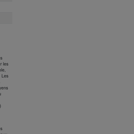
es
r les
le,
. Les
s
oyens
u
)
es