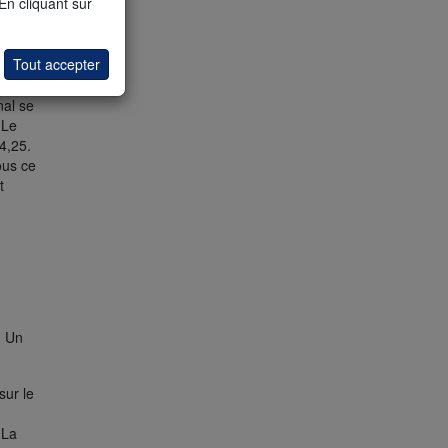
 En cliquant sur
role de
La
Tout accepter
0. Le
nal se
 Le
4,25.
ous ce
t
. Un
sur le
 La