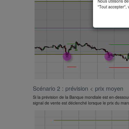
Nous utilisons de
"Tout accepter", 
Scénario 2 : prévision < prix moyen
Si la prévision de la Banque mondiale est en-dessou
signal de vente est déclenché lorsque le prix du ma