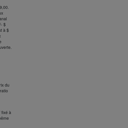
9,00.
ux
anal
/- $
t à $
x
e
uverte.
rix du
ratio
f fixé à
 même