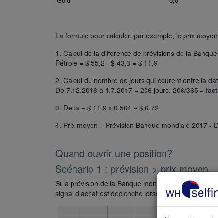
La formule pour calculer, par exemple, le prix moyen 
1. Calcul de la différence de prévisions de la Banqu
Pétrole = $ 55,2 - $ 43,3 = $ 11,9
2. Calcul du nombre de jours qui courent entre la dat
De 7.12.2016 à 1.7.2017 = 206 jours. 206/365 = fact
3. Delta = $ 11,9 x 0,564 = $ 6,72
4. Prix moyen = Prévision Banque mondiale 2017 - De
Quand ouvrir une position?
Scénario 1 : prévision > prix moyen
Si la prévision de la Banque mondiale est
au-dessu
signal d’achat est déclenché lorsque le prix du mar