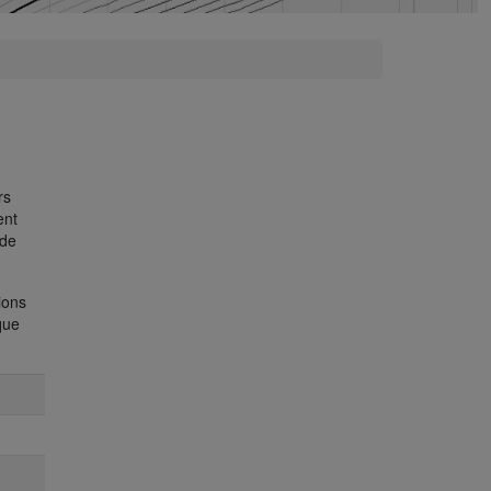
rs
ent
 de
ions
que