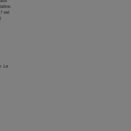
taux
latine.
17 est
)
n. Le