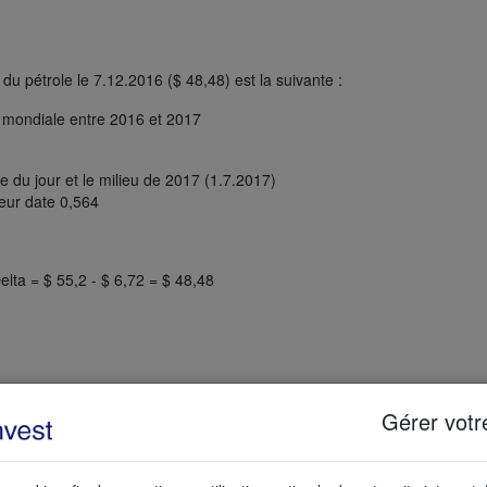
du pétrole le 7.12.2016 ($ 48,48) est la suivante :
e mondiale entre 2016 et 2017
e du jour et le milieu de 2017 (1.7.2017)
eur date 0,564
lta = $ 55,2 - $ 6,72 = $ 48,48
s
du prix moyen, alors le trader ne s’intéresse qu’aux signaux d’achat. 
Gérer votr
ché passe en dessous du canal.
Cet
exemple
est basé 