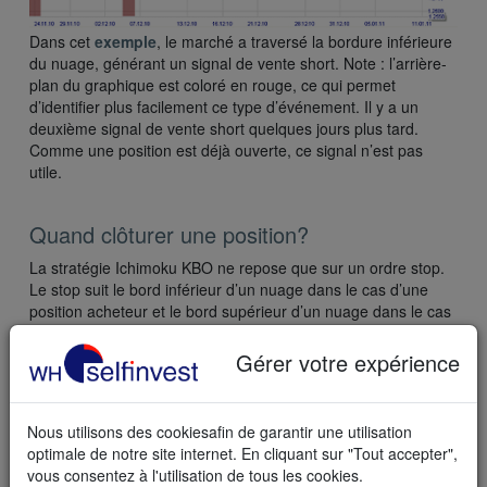
Dans cet
exemple
, le marché a traversé la bordure inférieure
du nuage, générant un signal de vente short. Note : l’arrière-
plan du graphique est coloré en rouge, ce qui permet
d’identifier plus facilement ce type d’événement. Il y a un
deuxième signal de vente short quelques jours plus tard.
Comme une position est déjà ouverte, ce signal n’est pas
utile.
Quand clôturer une position?
La stratégie Ichimoku KBO ne repose que sur un ordre stop.
Le stop suit le bord inférieur d’un nuage dans le cas d’une
position acheteur et le bord supérieur d’un nuage dans le cas
d’une position vendeur.
Gérer votre expérience
Nous utilisons des cookiesafin de garantir une utilisation
optimale de notre site internet. En cliquant sur "Tout accepter",
vous consentez à l'utilisation de tous les cookies.