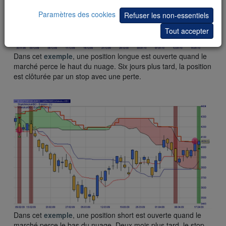
Paramètres des cookies
Refuser les non-essentiels
Tout accepter
Dans cet
exemple
, une position longue est ouverte quand le
marché perce le haut du nuage. Six jours plus tard, la position
est clôturée par un stop avec une perte.
Dans cet
exemple
, une position short est ouverte quand le
marché perce le bas du nuage. Deux mois plus tard, le stop