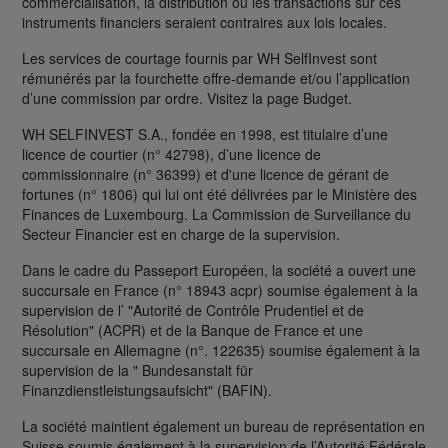
commercialisation, la distribution ou les transactions sur ces
instruments financiers seraient contraires aux lois locales.
Les services de courtage fournis par WH SelfInvest sont
rémunérés par la fourchette offre-demande et/ou l’application
d’une commission par ordre. Visitez la page Budget.
WH SELFINVEST S.A., fondée en 1998, est titulaire d’une
licence de courtier (n° 42798), d’une licence de
commissionnaire (n° 36399) et d'une licence de gérant de
fortunes (n° 1806) qui lui ont été délivrées par le Ministère des
Finances de Luxembourg. La Commission de Surveillance du
Secteur Financier est en charge de la supervision.
Dans le cadre du Passeport Européen, la société a ouvert une
succursale en France (n° 18943 acpr) soumise également à la
supervision de l’ "Autorité de Contrôle Prudentiel et de
Résolution" (ACPR) et de la Banque de France et une
succursale en Allemagne (n°. 122635) soumise également à la
supervision de la " Bundesanstalt für
Finanzdienstleistungsaufsicht" (BAFIN).
La société maintient également un bureau de représentation en
Suisse soumis également à la supervision de l’Autorité Fédérale