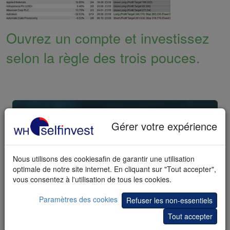
Ouvrez un compte et investissez
selon la règle des trois pouces.
Gérer votre expérience
"L'AVENIR DÉPEND DE CE
QUE VOUS FAITES
AUJOURD'HUI." - GHANDI
Nous utilisons des cookiesafin de garantir une utilisation
optimale de notre site internet. En cliquant sur "Tout accepter",
vous consentez à l'utilisation de tous les cookies.
Ouvrez votre compte de trading.
Paramètres des cookies
Refuser les non-essentiels
Commencez dès maintenant
Tout accepter