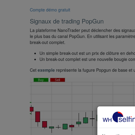
Compte démo gratuit
Signaux de trading PopGun
La plateforme NanoTrader peut déclencher des signaux 
le plus bas du canal PopGun. En utilisant les paramètre
break-out complet.
Un simple break-out est un prix de clôture en de
Un break-out complet est une nouvelle bougie co
Cet
exemple
représente la fugure Popgun de base et u