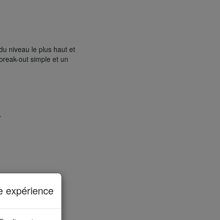
u niveau le plus haut et
 break-out simple et un
.
e expérience