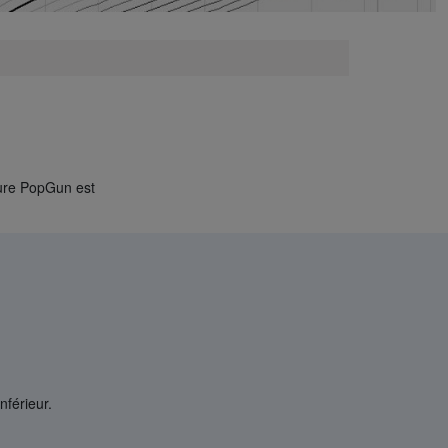
igure PopGun est
nférieur.