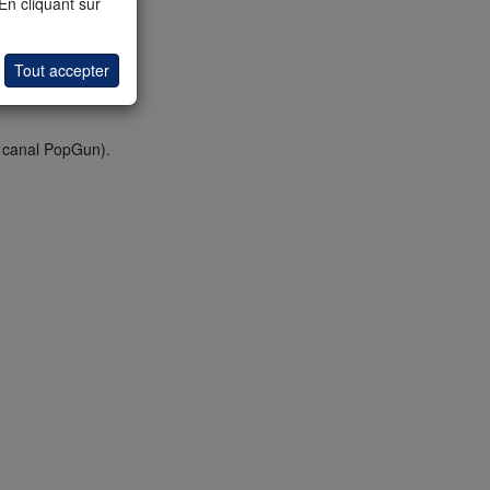
 En cliquant sur
Tout accepter
u canal PopGun).