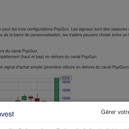
pour les trois configurations PopGun. Les signaux sont des cassures d
s de la barre de personnalisation, les traders peuvent choisir entre un
hors du canal PopGun.
mplètement (haut et bas) en dehors du canal PopGun.
n signal d'achat simple (première clôture en dehors du canal PopGun)
Gérer votr