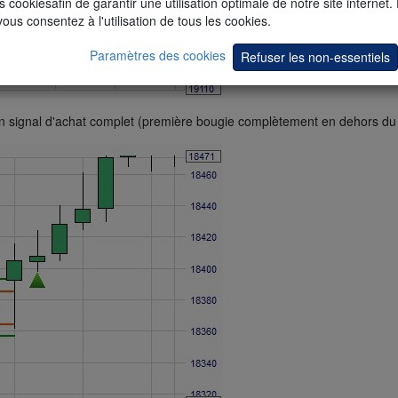
s cookiesafin de garantir une utilisation optimale de notre site internet.
vous consentez à l'utilisation de tous les cookies.
Paramètres des cookies
Refuser les non-essentiels
un signal d'achat complet (première bougie complètement en dehors d