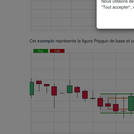
Nous utilisons de
"Tout accepter", 
Cet
exemple
représente la figure Popgun de base et 