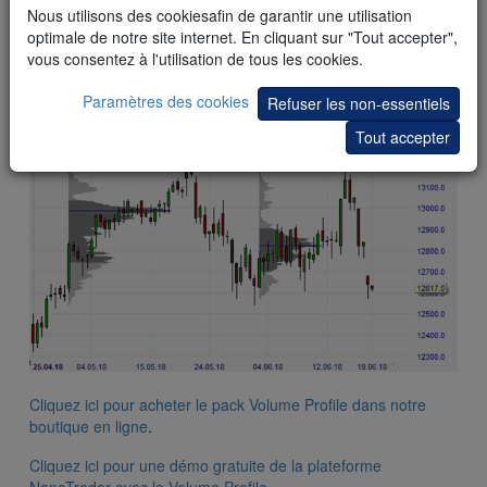
Nous utilisons des cookiesafin de garantir une utilisation
optimale de notre site internet. En cliquant sur "Tout accepter",
vous consentez à l'utilisation de tous les cookies.
Des Volume Profiles avec des unités de temps supérieures
Paramètres des cookies
Refuser les non-essentiels
peuvent être affichés. L’exemple suivant montre un Volume
Profile mensuel sur le contrat Future DAX.
Tout accepter
Cliquez ici pour acheter le pack Volume Profile dans notre
boutique en ligne
.
Cliquez ici pour une démo gratuite de la plateforme